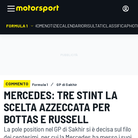
FORMULA 1
HOME
NOTIZIE
CALENDARIO
RISULTATI
CLASSIFICA
PHOT
COMMENTO
Formula 1
GP di Sakhir
MERCEDES: TRE STINT LA
SCELTA AZZECCATA PER
BOTTAS E RUSSELL
La pole position nel GP di Sakhir si è decisa sul filo
dei centesimi, per cui la Mercedes ha messo i suoi