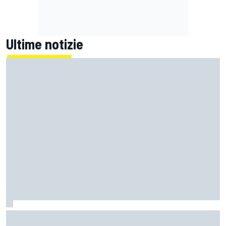
Ultime notizie
MotoGP | L'Aprilia fa il pieno nella Sprint di Silverstone, ora
non deve sprecare domenica