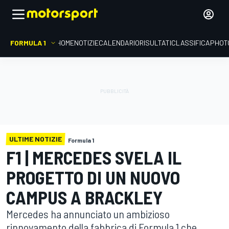
FORMULA 1
HOME
NOTIZIE
CALENDARIO
RISULTATI
CLASSIFICA
PHOT
ULTIME NOTIZIE
Formula 1
F1 | MERCEDES SVELA IL
PROGETTO DI UN NUOVO
CAMPUS A BRACKLEY
Mercedes ha annunciato un ambizioso
rinnovamento della fabbrica di Formula 1 che