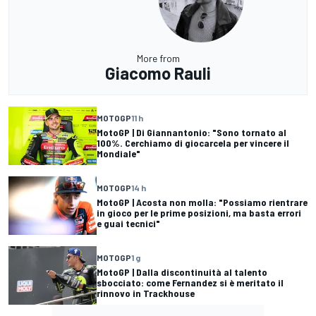
More from
Giacomo Rauli
MOTOGP
11 h
MotoGP | Di Giannantonio: "Sono tornato al
100%. Cerchiamo di giocarcela per vincere il
Mondiale"
MOTOGP
14 h
MotoGP | Acosta non molla: "Possiamo rientrare
in gioco per le prime posizioni, ma basta errori
e guai tecnici"
MOTOGP
1 g
MotoGP | Dalla discontinuità al talento
sbocciato: come Fernandez si è meritato il
rinnovo in Trackhouse