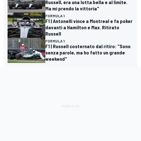
Russell, era una lotta bella e al limite.
Ma mi prendo la vittoria"
FORMULA 1
F1 | Antonelli vince a Montreal e fa poker
davanti a Hamilton e Max. Ritirato
Russell
FORMULA 1
F1 | Russell costernato dal ritiro: "Sono
senza parole, ma ho fatto un grande
weekend"