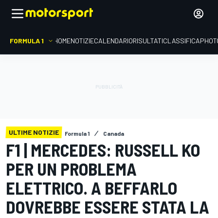
FORMULA 1
HOME
NOTIZIE
CALENDARIO
RISULTATI
CLASSIFICA
PHOT
ULTIME NOTIZIE
Formula 1
Canada
F1 | MERCEDES: RUSSELL KO
PER UN PROBLEMA
ELETTRICO. A BEFFARLO
DOVREBBE ESSERE STATA LA