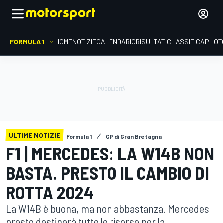
FORMULA 1
HOME
NOTIZIE
CALENDARIO
RISULTATI
CLASSIFICA
PHOT
ULTIME NOTIZIE
Formula 1
GP di Gran Bretagna
F1 | MERCEDES: LA W14B NON
BASTA. PRESTO IL CAMBIO DI
ROTTA 2024
La W14B è buona, ma non abbastanza. Mercedes
presto destinerà tutte le risorse per la