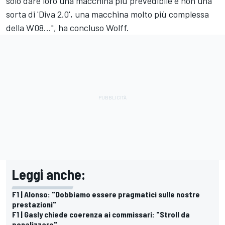
solo dare loro una macchina più prevedibile e non una
sorta di 'Diva 2.0', una macchina molto più complessa
della W08...", ha concluso Wolff.
Leggi anche:
F1 | Alonso: "Dobbiamo essere pragmatici sulle nostre
prestazioni"
F1 | Gasly chiede coerenza ai commissari: "Stroll da
penalizzare"