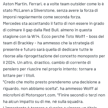
Aston Martin,
Ferrari
, e a volte team outsider come lo è
stato McLaren a Silverstone, senza avere la forza di
imporsi regolarmente come seconda forza.
Mercedes sta accettando il fatto di non essere in grado
di colmare il gap dalla Red Bull, almeno in questa
stagione con la W14. Ecco perché Toto Wolff - boss del
team di Brackley - ha ammesso che la strategia di
presente e futuro sarà quella di dedicare tutte le
risorse alla riprogettazione del concetto monoposto per
il 2024. Un altro, drastico, cambio di corrente di
pensiero per riuscire nel proprio intento: tornare a
lottare per i titoli.
"Credo che molto presto prenderemo una decisione a
riguardo, non abbiamo scelta", ha ammesso Wolff ai
microfoni di Motorsport.com. "Finire secondi o terzi non
ha alcun impatto su di me, né sulla squadra.
L'importante è tornare e riuscire a vincere un titolo