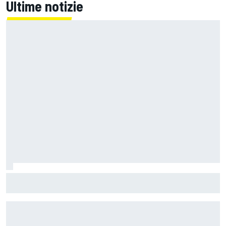
Ultime notizie
Un metro di altezza e 1.600 CV: ecco la Bugatti Destrier