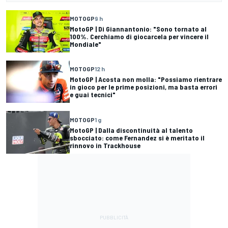
MOTOGP
9 h
MotoGP | Di Giannantonio: "Sono tornato al
100%. Cerchiamo di giocarcela per vincere il
Mondiale"
MOTOGP
12 h
MotoGP | Acosta non molla: "Possiamo rientrare
in gioco per le prime posizioni, ma basta errori
e guai tecnici"
MOTOGP
1 g
MotoGP | Dalla discontinuità al talento
sbocciato: come Fernandez si è meritato il
rinnovo in Trackhouse