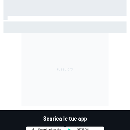
MotoGP | Martin: "Non capisco come faccia ancora a
guidare il Mondiale"
Scarica le tue app