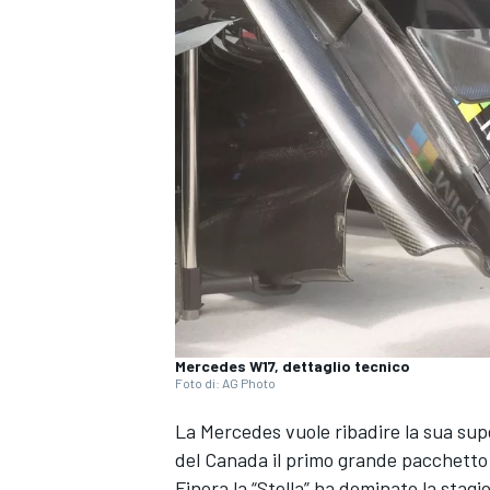
Mercedes W17, dettaglio tecnico
Foto di: AG Photo
La Mercedes vuole ribadire la sua supe
del Canada il primo grande pacchetto
MONOPOSTO
Finora la “Stella” ha dominato la stagi