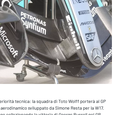
riorità tecnica: la squadra di Toto Wolff porterà al GP
 aerodinamico sviluppato da Simone Resta per la W17.
one collezionando la vittoria di George Russell nel GP