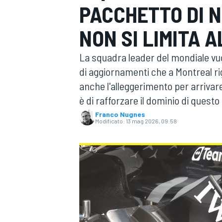
PACCHETTO DI 
MOTOGP
WEC
NON SI LIMITA 
La squadra leader del mondiale vuo
di aggiornamenti che a Montreal ri
anche l'alleggerimento per arrivare
è di rafforzare il dominio di questo 
Franco Nugnes
Modificato:
13 mag 2026, 09:58
WRC