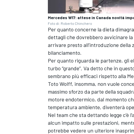
Mercedes W17: attese in Canada novità imp
Foto di: Roberto Chinchero
Per quanto concerne la dieta dimagrant
dettagli che dovrebbero avvicinare la
arrivare presto all’introduzione della 
bilanciamento.
Per quanto riguarda le partenze, gli e
turbo “grande”. Va detto che in quest
sembrano più efficaci rispetto alla M
Toto Wolff, insomma, non vuole conced
massimo sforzo da parte della squadra
motore endotermico, dal momento che l
temperatura ambiente, diventerà opera
Nel team che sta dettando legge c’è l
RALLY
alcun impatto sulle prestazioni, mentr
potrebbe vedere un ulteriore inasprim