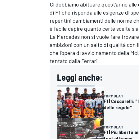
Ci dobbiamo abituare quest’anno alle ge
di F1 che risponda alle esigenze di sp
repentini cambiamenti delle norme ch
è facile capire quanto certe scelte si
La Mercedes non si vuole fare trovare
ambizioni con un salto di qualità con 
che l’opera di avvicinamento della Mc
tentato dalla Ferrari.
Leggi anche:
FORMULA 1
F1 | Ceccarelli: 
delle regole"
FORMULA 1
F1 | Più libertà 
test al banco