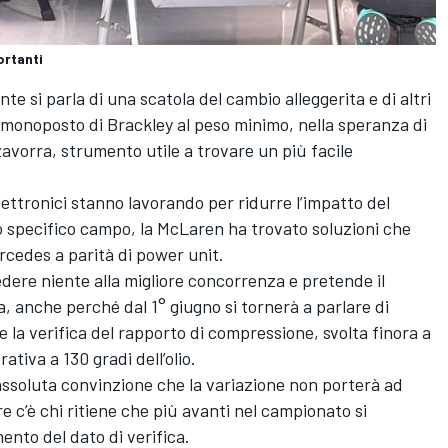
ortanti
e si parla di una scatola del cambio alleggerita e di altri
 monoposto di Brackley al peso minimo, nella speranza di
zavorra, strumento utile a trovare un più facile
lettronici stanno lavorando per ridurre l’impatto del
o specifico campo, la McLaren ha trovato soluzioni che
ercedes a parità di power unit.
ere niente alla migliore concorrenza e pretende il
, anche perché dal 1° giugno si tornerà a parlare di
a verifica del rapporto di compressione, svolta finora a
tiva a 130 gradi dell’olio.
’assoluta convinzione che la variazione non porterà ad
e c’è chi ritiene che più avanti nel campionato si
ento del dato di verifica.