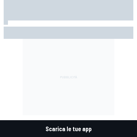
MotoGP | Martin: "Non capisco come faccia ancora a
guidare il Mondiale"
Scarica le tue app