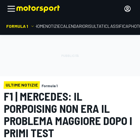
FORMULA 1
HOME
NOTIZIE
CALENDARIO
RISULTATI
CLASSIFICA
PHOT
ULTIME NOTIZIE
Formula 1
F1 | MERCEDES: IL
PORPOISING NON ERA IL
PROBLEMA MAGGIORE DOPO I
PRIMI TEST