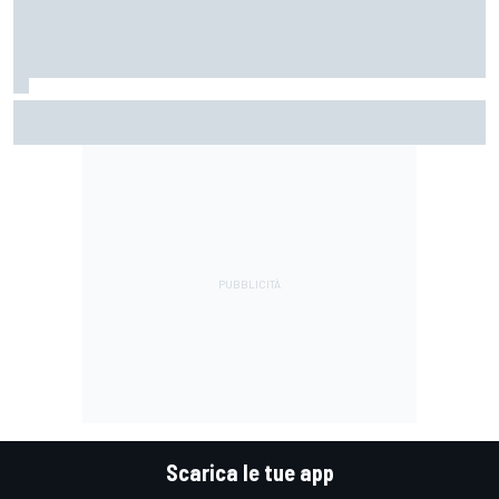
F1 | "Erano tutti contenti tranne lui": Franco Colapinto
racconta un particolare aneddoto su Flavio Briatore
Scarica le tue app