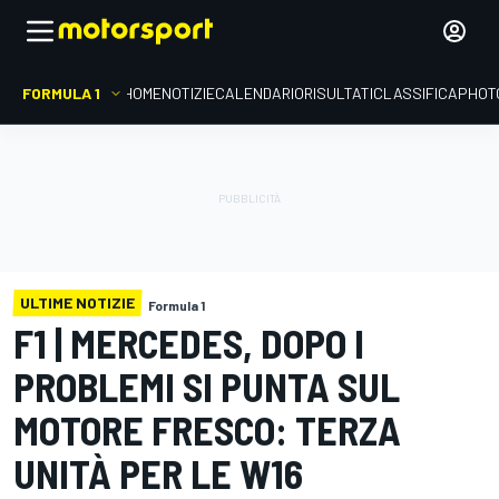
FORMULA 1
HOME
NOTIZIE
CALENDARIO
RISULTATI
CLASSIFICA
PHOT
ULTIME NOTIZIE
Formula 1
F1 | MERCEDES, DOPO I
PROBLEMI SI PUNTA SUL
MOTORE FRESCO: TERZA
UNITÀ PER LE W16