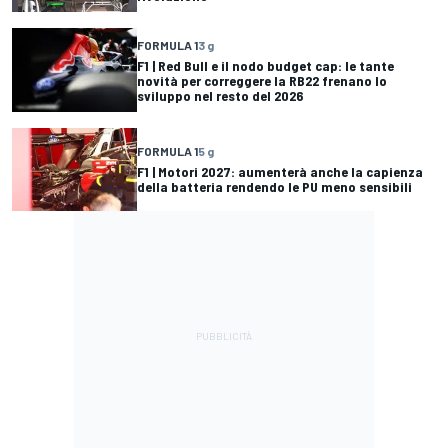
FORMULA 1
3 g
F1 | Red Bull e il nodo budget cap: le tante
novità per correggere la RB22 frenano lo
sviluppo nel resto del 2026
FORMULA 1
5 g
F1 | Motori 2027: aumenterà anche la capienza
della batteria rendendo le PU meno sensibili