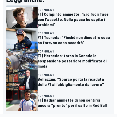
FORMULA 1
F1 | Colapinto ammette: "Ero fuori fase
con l'assetto. Nella pausa ho capito i
problemi"
FORMULA 1
F1 | Tsunoda: "Finché non dimostro cosa
so fare, so cosa accadrà"
FORMULA 1
F1 | Mercedes: torna in Canada la
sospensione posteriore modificata di
Imola
FORMULA 1
Bellazzini: "Sparco porta la ricaduta
della F1 all'abbigliamento da lavoro"
FORMULA 1
F1 | Hadjar ammette di non sentirsi
ancora "pronto" per il salto in Red Bull