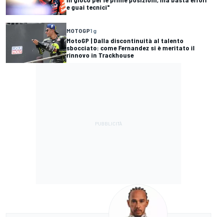
e guai tecnici"
MOTOGP
1 g
MotoGP | Dalla discontinuità al talento
sbocciato: come Fernandez si è meritato il
rinnovo in Trackhouse