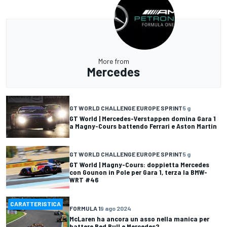
More from
Mercedes
GT WORLD CHALLENGE EUROPE SPRINT
5 g
GT World | Mercedes-Verstappen domina Gara 1
a Magny-Cours battendo Ferrari e Aston Martin
GT WORLD CHALLENGE EUROPE SPRINT
5 g
GT World | Magny-Cours: doppietta Mercedes
con Gounon in Pole per Gara 1, terza la BMW-
WRT #46
CARATTERISTICA
FORMULA 1
9 ago 2024
McLaren ha ancora un asso nella manica per
battere Red Bull e Mercedes?