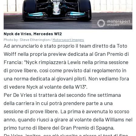
Nyck de Vries, Mercedes W12
Photo by: Steve Etherington /
Motorsport Images
Ad annunciarlo è stato proprio il team diretto da Toto
Wolff nella propria preview dedicata al Gran Premio di
Francia: "Nyck rimpiazzerà Lewis nella prima sessione
di prove libere, così come previsto dal regolamento in
una norma dedicata ai giovani piloti. Non vediamo l'ora
di vedere Nyck al volante della W13".
Per De Vries si tratterà del secondo fine settimana
della carriera in cui potrà prendere parte a una
sessione di prove libere. La prima è avvenuta lo scorso
anno, quando riuscì a girare al volante della
Williams
nel
primo turno di libere del Gran Premio di Spagna.
De Vries, inoltre, era già riuscito a girare ai test di fine