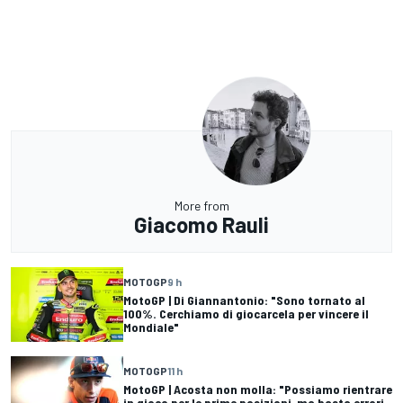
More from
Giacomo Rauli
MOTOGP
9 h
MotoGP | Di Giannantonio: "Sono tornato al
100%. Cerchiamo di giocarcela per vincere il
Mondiale"
MOTOGP
11 h
MotoGP | Acosta non molla: "Possiamo rientrare
in gioco per le prime posizioni, ma basta errori