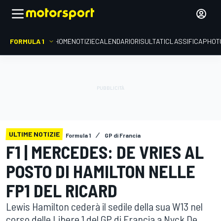
FORMULA 1
HOME
NOTIZIE
CALENDARIO
RISULTATI
CLASSIFICA
PHOT
ULTIME NOTIZIE
Formula 1
GP di Francia
F1 | MERCEDES: DE VRIES AL
POSTO DI HAMILTON NELLE
FP1 DEL RICARD
Lewis Hamilton cederà il sedile della sua W13 nel
corso delle Libere 1 del GP di Francia a Nyck De