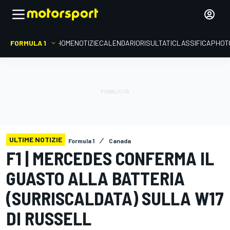
FORMULA 1
HOME
NOTIZIE
CALENDARIO
RISULTATI
CLASSIFICA
PHOT
ULTIME NOTIZIE
Formula 1
Canada
F1 | MERCEDES CONFERMA IL
GUASTO ALLA BATTERIA
(SURRISCALDATA) SULLA W17
DI RUSSELL