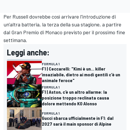
Per Russell dovrebbe così arrivare l'introduzione di
un'altra batteria, la terza della sua stagione, a partire
dal Gran Premio di Monaco previsto per il prossimo fine
settimana.
Leggi anche:
FORMULA 1
F1 | Ceccarelli: "Kimi è un... killer
insaziabile, dietro ai modi gentili c'è un
animale feroce"
FORMULA 1
F1 | Aston, c’è un altro allarme: la
posizione troppo reclinata causa
dolore mettendo KO Alonso
FORMULA 1
Gucci sbarca ufficialmente in F1: dal
2027 sarà il main sponsor di Alpine