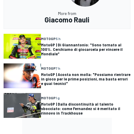
More from
Giacomo Rauli
MOTOGP
5 h
MotoGP | Di Giannantonio: "Sono tornato al
100%. Cerchiamo di giocarcela per vincere il
Mondiale"
MOTOGP
7 h
MotoGP | Acosta non molla: "Possiamo rientrare
in gioco per le prime posizioni, ma basta errori
e guai tecnici"
MOTOGP
1 g
MotoGP | Dalla discontinuità al talento
sbocciato: come Fernandez si è meritato il
rinnovo in Trackhouse