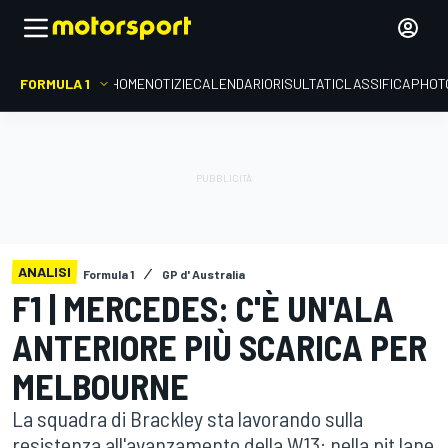
FORMULA 1
HOME
NOTIZIE
CALENDARIO
RISULTATI
CLASSIFICA
PHOT
ANALISI
Formula 1
GP d' Australia
F1 | MERCEDES: C'È UN'ALA
ANTERIORE PIÙ SCARICA PER
MELBOURNE
La squadra di Brackley sta lavorando sulla
resistenza all'avanzamento della W13: nella pit lane