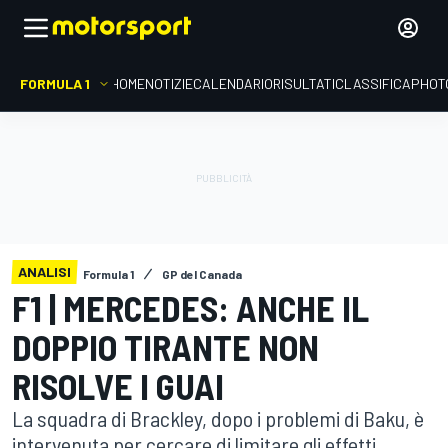
FORMULA 1
HOME
NOTIZIE
CALENDARIO
RISULTATI
CLASSIFICA
PHOT
ANALISI
Formula 1
GP del Canada
F1 | MERCEDES: ANCHE IL
DOPPIO TIRANTE NON
RISOLVE I GUAI
La squadra di Brackley, dopo i problemi di Baku, è
intervenuta per cercare di limitare gli effetti