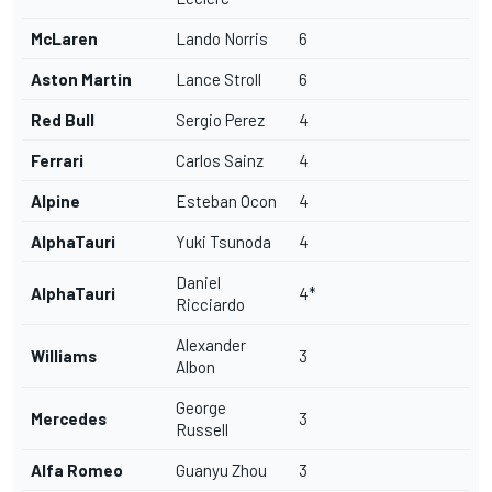
McLaren
Lando Norris
6
Aston Martin
Lance Stroll
6
Red Bull
Sergio Perez
4
Ferrari
Carlos Sainz
4
Alpine
Esteban Ocon
4
AlphaTauri
Yuki Tsunoda
4
Daniel
AlphaTauri
4*
Ricciardo
Alexander
Williams
3
Albon
George
Mercedes
3
Russell
Alfa Romeo
Guanyu Zhou
3