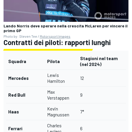
Lando Norris deve sperare nella crescita McLaren per vincere il
primo GP
Photo by: Steven Tee /
Motorsport Images
Contratti dei piloti: rapporti lunghi
Stagioni nel team
Squadra
Pilota
(nel 2024)
Lewis
Mercedes
12
Hamilton
Max
Red Bull
9
Verstappen
Kevin
Haas
7*
Magnussen
Charles
Ferrari
6
Leclerc