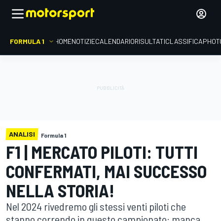
FORMULA 1
HOME
NOTIZIE
CALENDARIO
RISULTATI
CLASSIFICA
PHOT
ANALISI
Formula 1
F1 | MERCATO PILOTI: TUTTI
CONFERMATI, MAI SUCCESSO
NELLA STORIA!
Nel 2024 rivedremo gli stessi venti piloti che
stanno correndo in questo campionato: manca