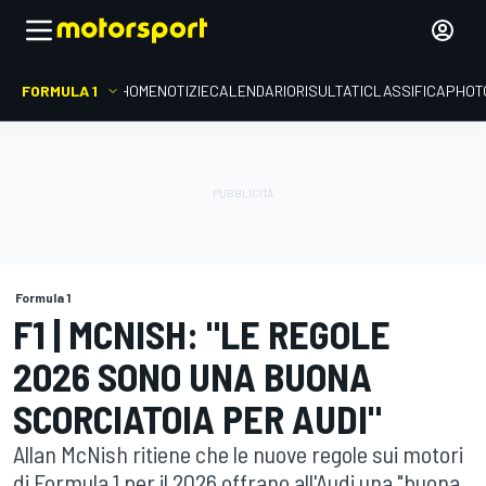
FORMULA 1
HOME
NOTIZIE
CALENDARIO
RISULTATI
CLASSIFICA
PHOT
Formula 1
F1 | MCNISH: "LE REGOLE
2026 SONO UNA BUONA
SCORCIATOIA PER AUDI"
Allan McNish ritiene che le nuove regole sui motori
di Formula 1 per il 2026 offrano all'Audi una "buona