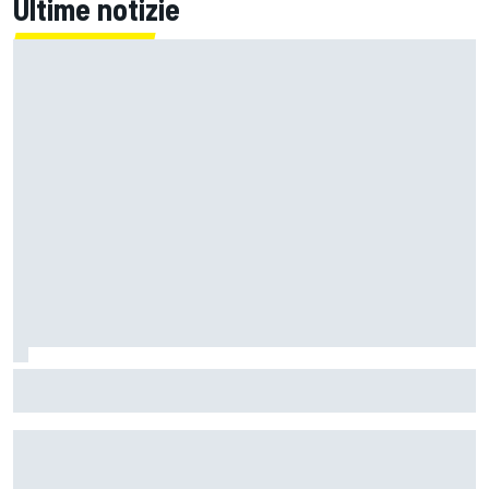
Ultime notizie
MotoGP | Rinnovato il contratto con Silverstone: ospiterà il
GP di Gran Bretagna fino al 2028