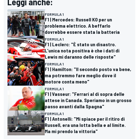
Leggi anche:
FORMULA 1
F1 | Mercedes: Russell KO per un
problema elettrico. A beffarlo
dovrebbe essere stata la batteria
FORMULA 1
F1 | Leclerc: "È stato un disastro.
L'unica nota positiva è che i dati di
Lewis mi daranno delle risposte"
FORMULA 1
F1 | Hamilton: "Il secondo posto va bene,
ma potremmo fare meglio dove il
motore conta meno"
FORMULA 1
F1 | Vasseur: "Ferrari al di sopra delle
attese in Canada. Speriamo in un grosso
passo avanti dalla Spagna"
FORMULA 1
F1 | Antonelli: "Mi spiace per il ritiro di
Russell, era una lotta bella e al limite.
Ma mi prendo la vittoria"