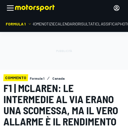
FORMULA 1
HOME
NOTIZIE
CALENDARIO
RISULTATI
CLASSIFICA
PHOT
COMMENTO
Formula 1
Canada
F1 | MCLAREN: LE
INTERMEDIE AL VIA ERANO
UNA SCOMESSA, MA IL VERO
ALLARME È IL RENDIMENTO