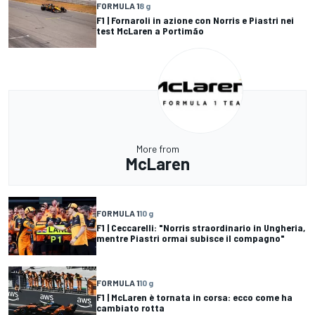
FORMULA 1
8 g
F1 | Fornaroli in azione con Norris e Piastri nei
test McLaren a Portimão
More from
McLaren
FORMULA 1
10 g
F1 | Ceccarelli: "Norris straordinario in Ungheria,
mentre Piastri ormai subisce il compagno"
FORMULA 1
10 g
F1 | McLaren è tornata in corsa: ecco come ha
cambiato rotta