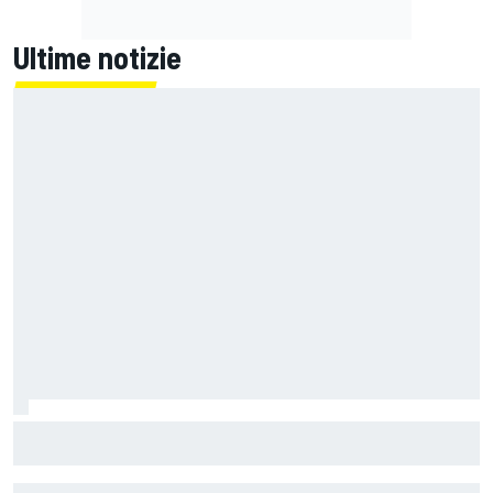
Ultime notizie
Un metro di altezza e 1.600 CV: ecco la Bugatti Destrier