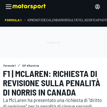
FORMULA 1
HOME
NOTIZIE
CALENDARIO
RISULTATI
CLASSIFICA
PHOT
Formula 1
GP d'Austria
F1 | MCLAREN: RICHIESTA DI
REVISIONE SULLA PENALITÀ
DI NORRIS IN CANADA
La McLaren ha presentato una richiesta di "diritto
di revisione" per la penalità di cinque secondi