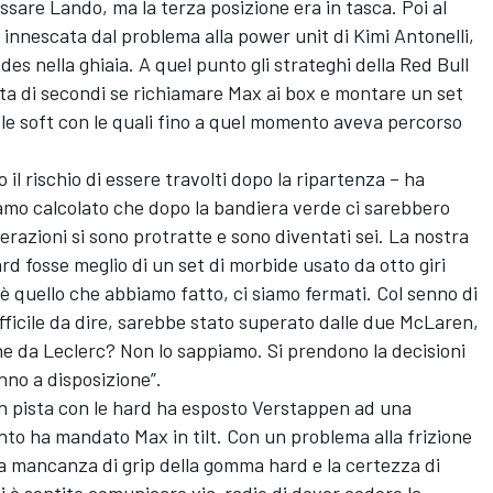
sare Lando, ma la terza posizione era in tasca. Poi al
r, innescata dal problema alla power unit di Kimi Antonelli,
es nella ghiaia. A quel punto gli strateghi della Red Bull
a di secondi se richiamare Max ai box e montare un set
 le soft con le quali fino a quel momento aveva percorso
il rischio di essere travolti dopo la ripartenza – ha
mo calcolato che dopo la bandiera verde ci sarebbero
operazioni si sono protratte e sono diventati sei. La nostra
d fosse meglio di un set di morbide usato da otto giri
 quello che abbiamo fatto, ci siamo fermati. Col senno di
fficile da dire, sarebbe stato superato dalle due McLaren,
e da Leclerc? Non lo sappiamo. Si prendono la decisioni
nno a disposizione”.
 in pista con le hard ha esposto Verstappen ad una
nto ha mandato Max in tilt. Con un problema alla frizione
 la mancanza di grip della gomma hard e la certezza di