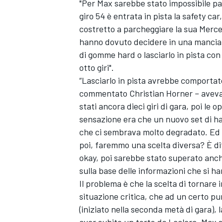
"Per Max sarebbe stato impossibile pas
giro 54 è entrata in pista la safety ca
costretto a parcheggiare la sua Merced
hanno dovuto decidere in una manciat
di gomme hard o lasciarlo in pista con
otto giri".
“Lasciarlo in pista avrebbe comportato 
commentato Christian Horner – aveva
stati ancora dieci giri di gara, poi le 
sensazione era che un nuovo set di har
che ci sembrava molto degradato. Ed è
poi, faremmo una scelta diversa? È di
okay, poi sarebbe stato superato anch
sulla base delle informazioni che si ha
Il problema è che la scelta di tornare
situazione critica, che ad un certo pu
(iniziato nella seconda metà di gara),