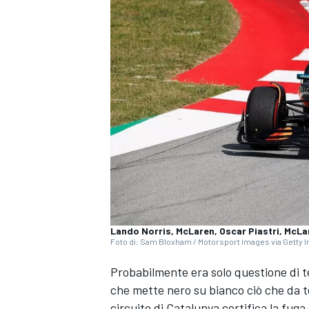
Lando Norris, McLaren, Oscar Piastri, McLa
Foto di: Sam Bloxham / Motorsport Images via Getty
Probabilmente era solo questione di
che mette nero su bianco ciò che da t
MONOPOSTO
circuito di Catalunya certifica la fuga 