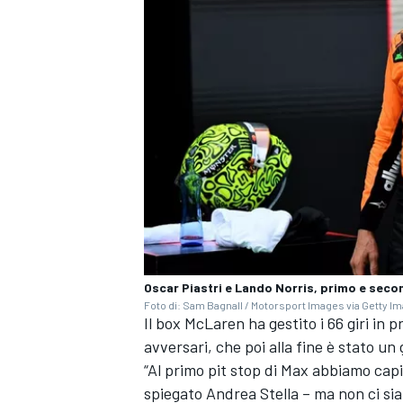
Oscar Piastri e Lando Norris, primo e seco
Foto di: Sam Bagnall / Motorsport Images via Getty I
Il box McLaren ha gestito i 66 giri in 
ENDURANCE/GT
avversari, che poi alla fine è stato 
“Al primo pit stop di Max abbiamo capi
spiegato Andrea Stella – ma non ci si