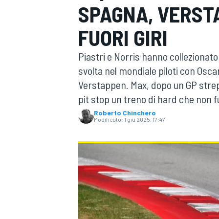
SPAGNA, VERST
MOTOGP
WEC
FUORI GIRI
Piastri e Norris hanno collezionat
svolta nel mondiale piloti con Osca
Verstappen. Max, dopo un GP strepi
pit stop un treno di hard che non fu
Roberto Chinchero
Modificato:
1 giu 2025, 17:47
WRC