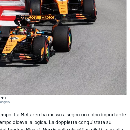
ren
 Images
 tempo. La McLaren ha messo a segno un colpo importante
empo diceva la logica. La doppietta conquistata sul
del tandem Piastri-Norris nella classifica piloti, in quella