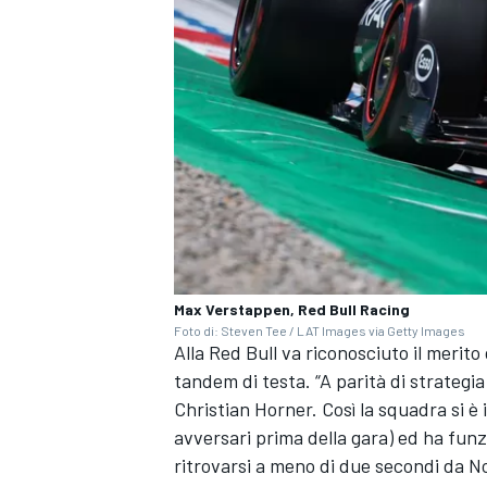
Max Verstappen, Red Bull Racing
Foto di: Steven Tee / LAT Images via Getty Images
Alla Red Bull va riconosciuto il merito 
tandem di testa. “A parità di strateg
Christian Horner. Così la squadra si è i
RALLY
avversari prima della gara) ed ha fu
ritrovarsi a meno di due secondi da Nor