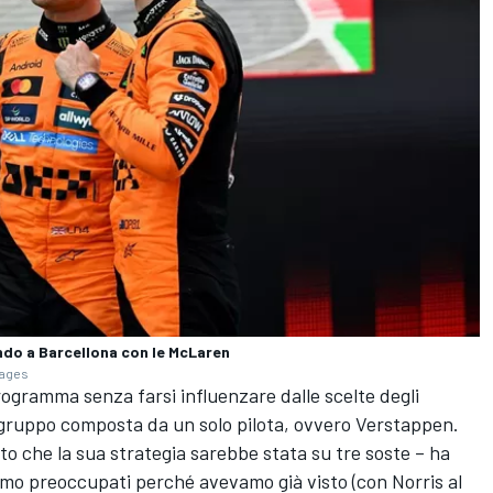
ndo a Barcellona con le McLaren
mages
programma senza farsi influenzare dalle scelte degli
un gruppo composta da un solo pilota, ovvero Verstappen.
to che la sua strategia sarebbe stata su tre soste – ha
amo preoccupati perché avevamo già visto (con Norris al