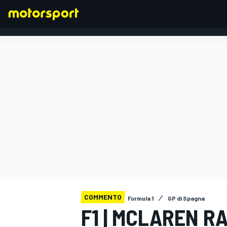
FORMULA 1
COMMENTO
Formula 1
GP di Spagna
F1 | MCLAREN R