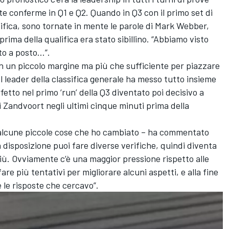
e conferme in Q1 e Q2. Quando in Q3 con il primo set di
ssifica, sono tornate in mente le parole di Mark Webber,
rima della qualifica era stato sibillino. “Abbiamo visto
to a posto…”.
on un piccolo margine ma più che sufficiente per piazzare
Il leader della classifica generale ha messo tutto insieme
tto nel primo ‘run’ della Q3 diventato poi decisivo a
di Zandvoort negli ultimi cinque minuti prima della
e alcune piccole cose che ho cambiato – ha commentato
disposizione puoi fare diverse verifiche, quindi diventa
iù. Ovviamente c’è una maggior pressione rispetto alle
are più tentativi per migliorare alcuni aspetti, e alla fine
 le risposte che cercavo”.