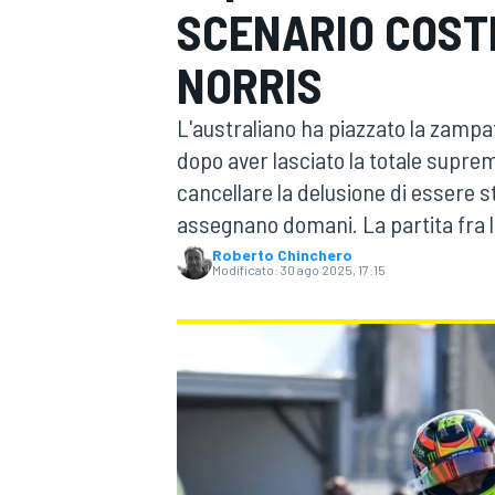
SCENARIO COST
MOTOGP
WEC
NORRIS
L'australiano ha piazzato la zampat
dopo aver lasciato la totale supr
cancellare la delusione di essere st
assegnano domani. La partita fra l
Roberto Chinchero
Modificato:
30 ago 2025, 17:15
WRC