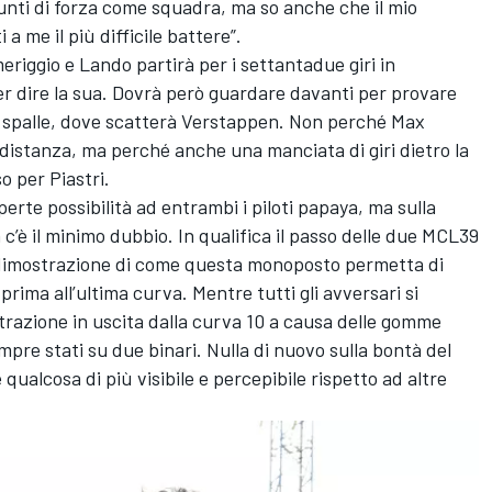
unti di forza come squadra, ma so anche che il mio
 a me il più difficile battere”.
riggio e Lando partirà per i settantadue giri in
r dire la sua. Dovrà però guardare davanti per provare
ue spalle, dove scatterà Verstappen. Non perché Max
 distanza, ma perché anche una manciata di giri dietro la
o per Piastri.
aperte possibilità ad entrambi i piloti papaya, ma sulla
c’è il minimo dubbio. In qualifica il passo delle due MCL39
ra dimostrazione di come questa monoposto permetta di
prima all’ultima curva. Mentre tutti gli avversari si
 trazione in uscita dalla curva 10 a causa delle gomme
mpre stati su due binari. Nulla di nuovo sulla bontà del
alcosa di più visibile e percepibile rispetto ad altre