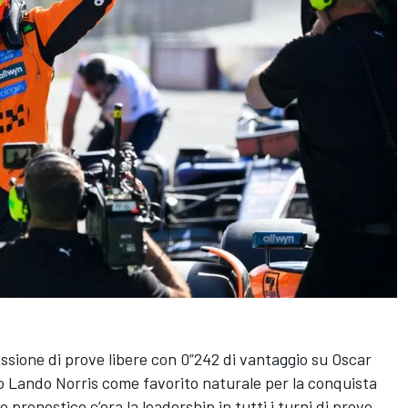
ssione di prove libere con 0”242 di vantaggio su Oscar
to Lando Norris come favorito naturale per la conquista
 pronostico c’era la leadership in tutti i turni di prove