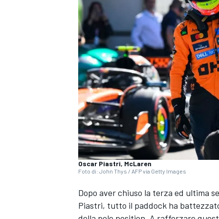
Oscar Piastri, McLaren
Foto di: John Thys / AFP via Getty Images
Dopo aver chiuso la terza ed ultima se
Piastri, tutto il paddock ha battezza
MONOPOSTO
della pole position. A rafforzare questo