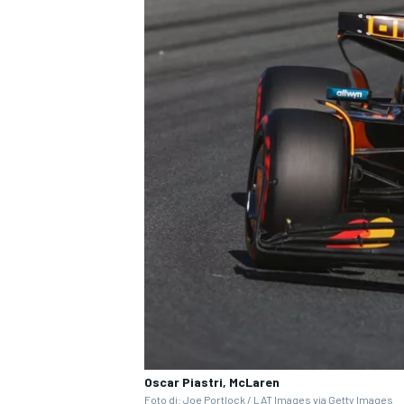
ENDURANCE/GT
Oscar Piastri, McLaren
Foto di: Joe Portlock / LAT Images via Getty Images