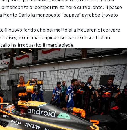
la mancanza di competitività nelle curve lente: il passo
 a Monte Carlo la monoposto “papaya” avrebbe trovato
to il nuovo fondo che permette alla McLaren di cercare
hé il disegno del marciapiede consente di controllare
tallo ha irrobustito il marciapiede.