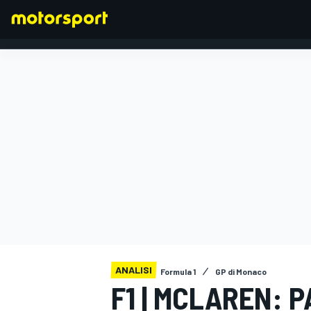
FORMULA 1
ANALISI
Formula 1
GP di Monaco
F1 | MCLAREN: P