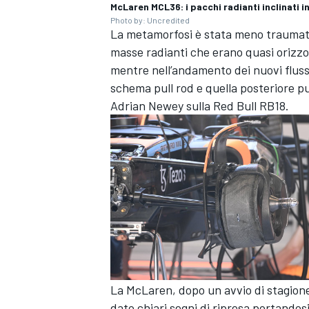
McLaren MCL36: i pacchi radianti inclinati i
Photo by: Uncredited
La metamorfosi è stata meno traumatic
masse radianti che erano quasi orizzon
mentre nell’andamento dei nuovi flussi
schema pull rod e quella posteriore pu
Adrian Newey sulla Red Bull RB18.
MONOMARCA
La McLaren, dopo un avvio di stagione d
dato chiari segni di ripresa portandosi