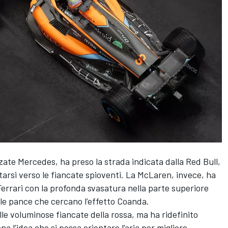
zate Mercedes, ha preso la strada indicata dalla Red Bull,
arsi verso le fiancate spioventi. La McLaren, invece, ha
Ferrari con la profonda svasatura nella parte superiore
le pance che cercano l’effetto Coanda.
le voluminose fiancate della rossa, ma ha ridefinito
 l’idea che si possa orientare l’aria per migliore