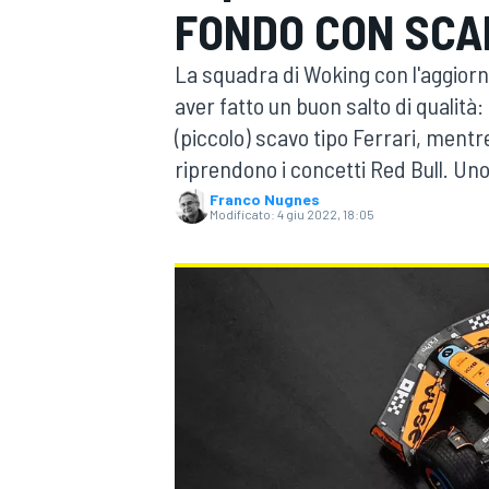
FONDO CON SCAL
MOTOGP
WEC
La squadra di Woking con l'aggio
aver fatto un buon salto di qualità
(piccolo) scavo tipo Ferrari, mentr
riprendono i concetti Red Bull. Uno 
Franco Nugnes
Modificato:
4 giu 2022, 18:05
WRC