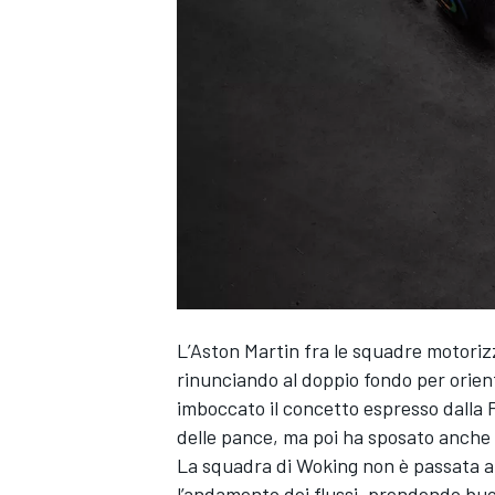
L’Aston Martin fra le squadre motoriz
rinunciando al doppio fondo per orient
imboccato il concetto espresso dalla 
delle pance, ma poi ha sposato anche 
La squadra di Woking non è passata al
MONOPOSTO
l’andamento dei flussi, prendendo buona