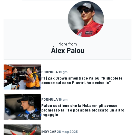
More from
Álex Palou
FORMULA 1
9 gm
F1 | Zak Brown smentisce Palou: “Ridicole le
accuse sul caso Piastri, ho deciso io”
FORMULA 1
9 gm
Palou sostiene che la McLaren gli avesse
promesso la F1 e poi abbia bloccato un altro
ingaggio
INDYCAR
26 mag 2025