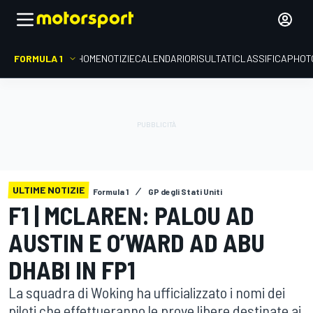
FORMULA 1
HOME
NOTIZIE
CALENDARIO
RISULTATI
CLASSIFICA
PHOT
ULTIME NOTIZIE
Formula 1
GP degli Stati Uniti
F1 | MCLAREN: PALOU AD
AUSTIN E O’WARD AD ABU
DHABI IN FP1
La squadra di Woking ha ufficializzato i nomi dei
piloti che effettueranno le prove libere destinate ai