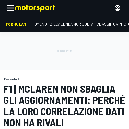
FORMULA 1
HOME
NOTIZIE
CALENDARIO
RISULTATI
CLASSIFICA
PHOT
Formula 1
F1 | MCLAREN NON SBAGLIA
GLI AGGIORNAMENTI: PERCHÉ
LA LORO CORRELAZIONE DATI
NON HA RIVALI