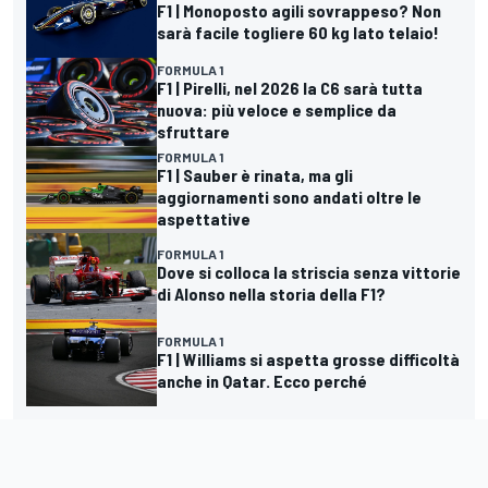
F1 | Monoposto agili sovrappeso? Non
sarà facile togliere 60 kg lato telaio!
FORMULA 1
F1 | Pirelli, nel 2026 la C6 sarà tutta
nuova: più veloce e semplice da
sfruttare
FORMULA 1
F1 | Sauber è rinata, ma gli
aggiornamenti sono andati oltre le
aspettative
FORMULA 1
Dove si colloca la striscia senza vittorie
di Alonso nella storia della F1?
FORMULA 1
F1 | Williams si aspetta grosse difficoltà
anche in Qatar. Ecco perché