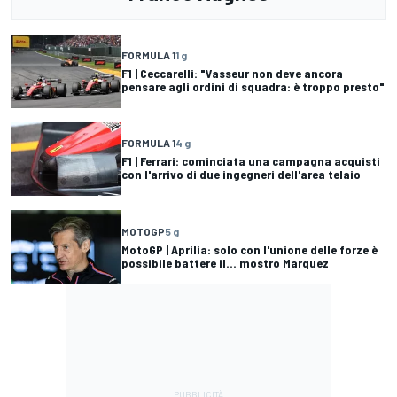
FORMULA 1
1 g
F1 | Ceccarelli: "Vasseur non deve ancora
pensare agli ordini di squadra: è troppo presto"
FORMULA 1
4 g
F1 | Ferrari: cominciata una campagna acquisti
con l'arrivo di due ingegneri dell'area telaio
MOTOGP
5 g
MotoGP | Aprilia: solo con l'unione delle forze è
possibile battere il... mostro Marquez