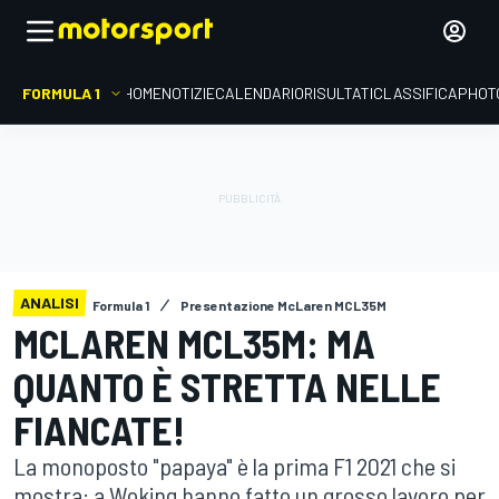
FORMULA 1
HOME
NOTIZIE
CALENDARIO
RISULTATI
CLASSIFICA
PHOT
ANALISI
Formula 1
Presentazione McLaren MCL35M
MCLAREN MCL35M: MA
QUANTO È STRETTA NELLE
FIANCATE!
La monoposto "papaya" è la prima F1 2021 che si
mostra: a Woking hanno fatto un grosso lavoro per