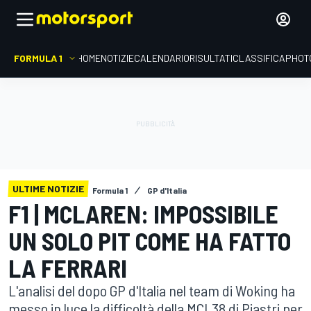
FORMULA 1
HOME
NOTIZIE
CALENDARIO
RISULTATI
CLASSIFICA
PHOT
ULTIME NOTIZIE
Formula 1
GP d'Italia
F1 | MCLAREN: IMPOSSIBILE
UN SOLO PIT COME HA FATTO
LA FERRARI
L'analisi del dopo GP d'Italia nel team di Woking ha
messo in luce la difficoltà della MCL38 di Piastri per