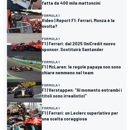
fatta da 400 mila mattoncini
FORMULA 1
Video | Report F1: Ferrari, Monza è la
svolta?
FORMULA 1
F1 | Ferrari: dal 2025 UniCredit nuovo
sponsor. Sostituirà Santander
FORMULA 1
F1 | McLaren: le regole papaya non sono
chiare nemmeno nel team
FORMULA 1
F1 | Verstappen: "Al momento entrambi i
titoli sono irrealistici"
FORMULA 1
F1 | Ferrari: un Leclerc superlativo per
una scelta coraggiosa