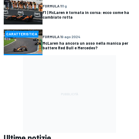
FORMULA 1
11 g
F1 | McLaren è tornata in corsa: ecco come ha
cambiato rotta
CARATTERISTICA
FORMULA 1
9 ago 2024
McLaren ha ancora un asso nella manica per
battere Red Bull e Mercedes?
Ultime notizie