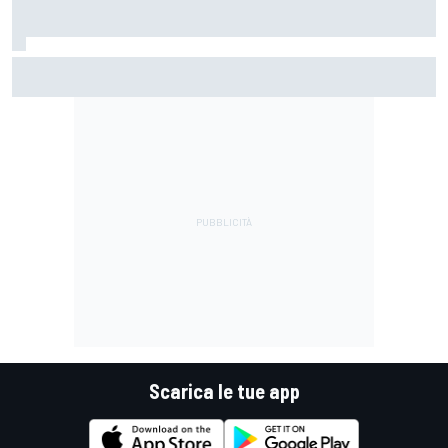
MotoGP | Márquez: "Calo gomma imprevisto, non credo che
con la media domani sarà meglio"
Scarica le tue app