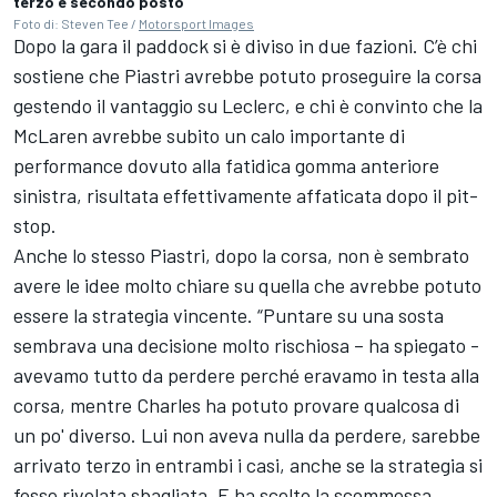
terzo e secondo posto
Foto di: Steven Tee /
Motorsport Images
Dopo la gara il paddock si è diviso in due fazioni. C’è chi
sostiene che Piastri avrebbe potuto proseguire la corsa
gestendo il vantaggio su Leclerc, e chi è convinto che la
McLaren avrebbe subito un calo importante di
performance dovuto alla fatidica gomma anteriore
sinistra, risultata effettivamente affaticata dopo il pit-
stop.
Anche lo stesso Piastri, dopo la corsa, non è sembrato
avere le idee molto chiare su quella che avrebbe potuto
essere la strategia vincente. “Puntare su una sosta
sembrava una decisione molto rischiosa – ha spiegato -
avevamo tutto da perdere perché eravamo in testa alla
corsa, mentre Charles ha potuto provare qualcosa di
un po' diverso. Lui non aveva nulla da perdere, sarebbe
arrivato terzo in entrambi i casi, anche se la strategia si
fosse rivelata sbagliata. E ha scelto la scommessa