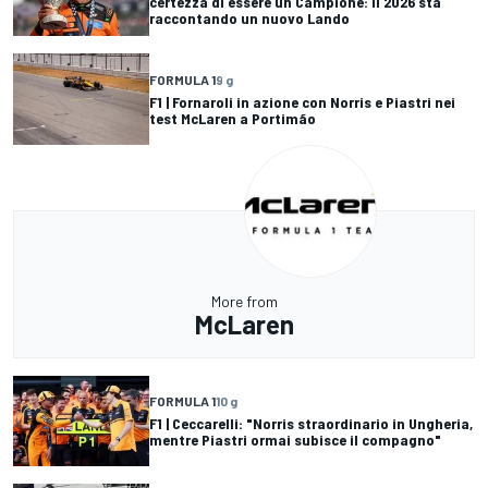
certezza di essere un Campione: il 2026 sta
raccontando un nuovo Lando
FORMULA 1
9 g
F1 | Fornaroli in azione con Norris e Piastri nei
test McLaren a Portimão
More from
McLaren
FORMULA 1
10 g
F1 | Ceccarelli: "Norris straordinario in Ungheria,
mentre Piastri ormai subisce il compagno"