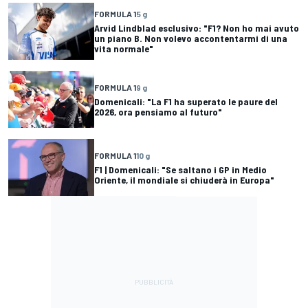
FORMULA 1
5 g
Arvid Lindblad esclusivo: "F1? Non ho mai avuto
un piano B. Non volevo accontentarmi di una
vita normale"
FORMULA 1
9 g
Domenicali: "La F1 ha superato le paure del
2026, ora pensiamo al futuro"
FORMULA 1
10 g
F1 | Domenicali: "Se saltano i GP in Medio
Oriente, il mondiale si chiuderà in Europa"