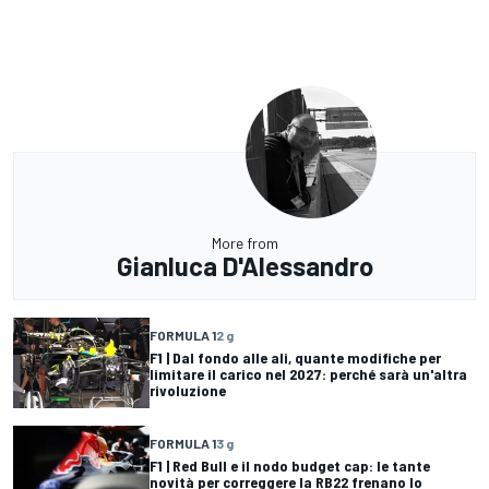
More from
Gianluca D'Alessandro
FORMULA 1
2 g
F1 | Dal fondo alle ali, quante modifiche per
limitare il carico nel 2027: perché sarà un'altra
rivoluzione
FORMULA 1
3 g
F1 | Red Bull e il nodo budget cap: le tante
novità per correggere la RB22 frenano lo