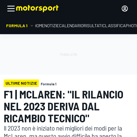
FORMULA 1
HOME
NOTIZIE
CALENDARIO
RISULTATI
CLASSIFICA
PHOT
ULTIME NOTIZIE
Formula 1
F1 | MCLAREN: "IL RILANCIO
NEL 2023 DERIVA DAL
RICAMBIO TECNICO"
Il 2023 non è iniziato nei migliori dei modi per la
McLaren, ma questo avvio difficile ha aperto la