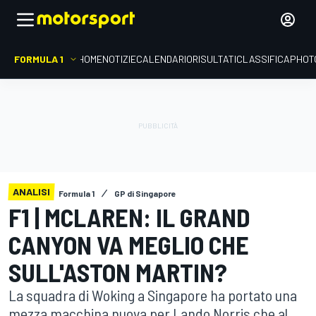
FORMULA 1
HOME
NOTIZIE
CALENDARIO
RISULTATI
CLASSIFICA
PHOT
ANALISI
Formula 1
GP di Singapore
F1 | MCLAREN: IL GRAND
CANYON VA MEGLIO CHE
SULL'ASTON MARTIN?
La squadra di Woking a Singapore ha portato una
mezza macchina nuova per Lando Norris che al