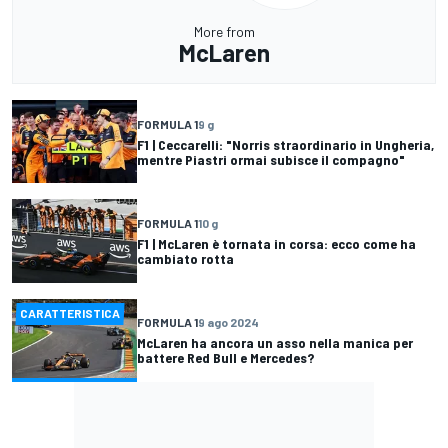
More from
McLaren
FORMULA 1
9 g
F1 | Ceccarelli: "Norris straordinario in Ungheria,
mentre Piastri ormai subisce il compagno"
FORMULA 1
10 g
F1 | McLaren è tornata in corsa: ecco come ha
cambiato rotta
CARATTERISTICA
FORMULA 1
9 ago 2024
McLaren ha ancora un asso nella manica per
battere Red Bull e Mercedes?