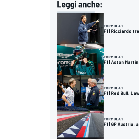
Leggi anche:
FORMULA 1
F1 | Ricciardo t
FORMULA 1
F1 | Aston Marti
FORMULA 1
F1 | Red Bull: L
FORMULA 1
RALLY
F1 | GP Austria: 