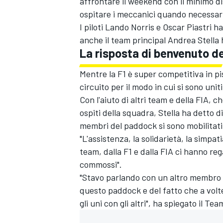
affrontare il weekend con il minimo di
ospitare i meccanici quando necessar
I piloti
Lando Norris
e
Oscar Piastri
ha
anche il team principal Andrea Stella h
La risposta di benvenuto de
Mentre la F1 è super competitiva in pist
circuito per il modo in cui si sono uni
Con l'aiuto di altri team e della FIA, 
ospiti della squadra, Stella ha detto di
membri del paddock si sono mobilitati 
"L'assistenza, la solidarietà, la simpat
team, dalla F1 e dalla FIA ci hanno re
commossi".
"Stavo parlando con un altro membro 
questo paddock e del fatto che a vol
MONOMARCA
gli uni con gli altri", ha spiegato il T