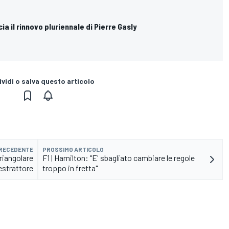
cia il rinnovo pluriennale di Pierre Gasly
vidi o salva questo articolo
PRECEDENTE
PROSSIMO ARTICOLO
triangolare
F1 | Hamilton: "E' sbagliato cambiare le regole
'estrattore
troppo in fretta"