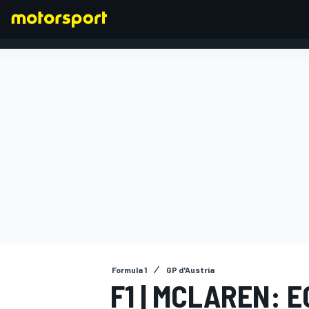
FORMULA 1
Formula 1
GP d'Austria
F1 | MCLAREN: E