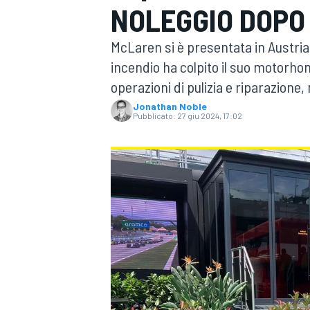
NOLEGGIO DOPO 
MOTOGP
WEC
McLaren si è presentata in Austri
incendio ha colpito il suo motorho
operazioni di pulizia e riparazione
Jonathan Noble
Pubblicato:
27 giu 2024, 17:02
WRC