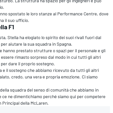
sturbo. La struttura ha spazio per gli ingegneri e può
io.
nno spostato le loro stanze al Performance Centre, dove
a il suo ufficio.
lla F1
a, Stella ha elogiato lo spirito dei suoi rivali fuori dal
ti per aiutare la sua squadra in Spagna.
che hanno prestato strutture o spazi per il personale e gli
 essere rimasto sorpreso dal modo in cui tutti gli altri
per dare il proprio sostegno.
ia e il sostegno che abbiamo ricevuto da tutti gli altri
galato, credo, una vera e propria emozione. Ci siamo
della squadra del senso di comunità che abbiamo in
te ce ne dimentichiamo perché siamo qui per competere
eam Principal della McLaren.