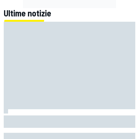
Ultime notizie
La Ferrari meno potente è anche la più divertente?