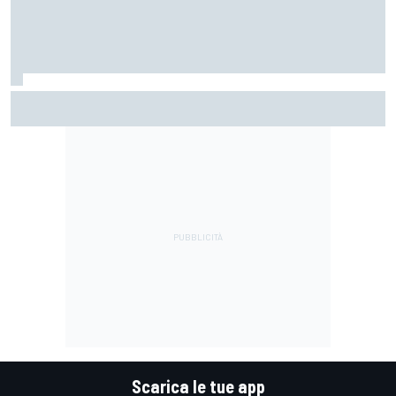
MotoGP | Stoner: "Tutti hanno perso fiducia in Bagnaia
perché si lamentava, ma si vedeva che la moto non era la
stessa"
Scarica le tue app