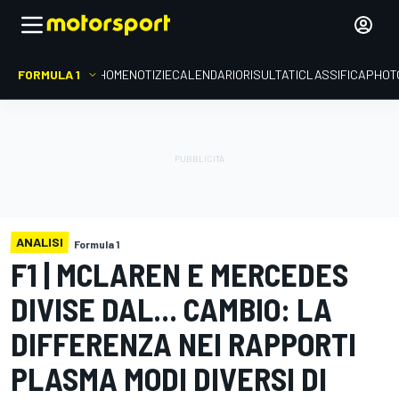
FORMULA 1
HOME
NOTIZIE
CALENDARIO
RISULTATI
CLASSIFICA
PHOT
ANALISI
Formula 1
F1 | MCLAREN E MERCEDES
DIVISE DAL... CAMBIO: LA
DIFFERENZA NEI RAPPORTI
PLASMA MODI DIVERSI DI