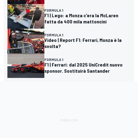
FORMULA 1
F1 | Lego: a Monza c'era la McLaren
fatta da 400 mila mattoncini
FORMULA 1
Video | Report F1: Ferrari, Monza è la
svolta?
FORMULA 1
F1 | Ferrari: dal 2025 UniCredit nuovo
sponsor. Sostituirà Santander