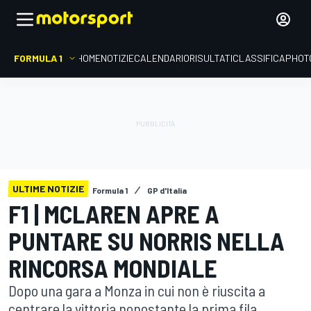
FORMULA 1
HOME
NOTIZIE
CALENDARIO
RISULTATI
CLASSIFICA
PHOT
ULTIME NOTIZIE
Formula 1
GP d'Italia
F1 | MCLAREN APRE A
PUNTARE SU NORRIS NELLA
RINCORSA MONDIALE
Dopo una gara a Monza in cui non è riuscita a
centrare la vittoria nonostante la prima fila,