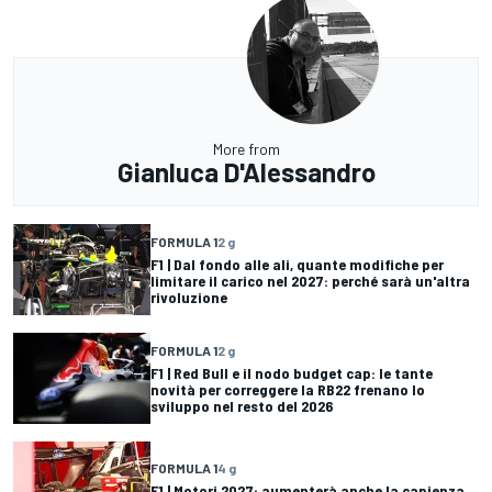
More from
Gianluca D'Alessandro
FORMULA 1
2 g
F1 | Dal fondo alle ali, quante modifiche per
limitare il carico nel 2027: perché sarà un'altra
rivoluzione
FORMULA 1
2 g
F1 | Red Bull e il nodo budget cap: le tante
novità per correggere la RB22 frenano lo
sviluppo nel resto del 2026
FORMULA 1
4 g
F1 | Motori 2027: aumenterà anche la capienza