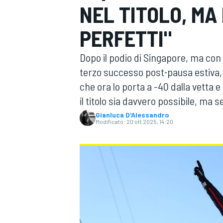
NEL TITOLO, MA
MOTOGP
WEC
PERFETTI"
Dopo il podio di Singapore, ma con
terzo successo post‑pausa estiva,
che ora lo porta a -40 dalla vetta 
il titolo sia davvero possibile, ma 
Gianluca D'Alessandro
Modificato:
20 ott 2025, 14:20
WRC