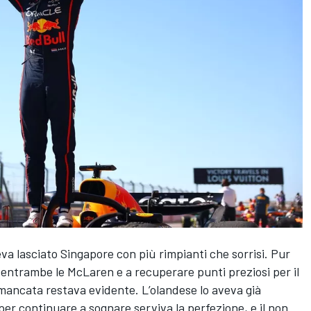
 lasciato Singapore con più rimpianti che sorrisi. Pur
e entrambe le McLaren e a recuperare punti preziosi per il
a mancata restava evidente. L’olandese lo aveva già
: per continuare a sognare serviva la perfezione, e il non