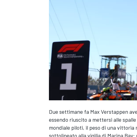
Due settimane fa Max Verstappen aveva
essendo riuscito a mettersi alle spall
mondiale piloti, il peso di una vittori
MONOPOSTO
sottolineato alla vigilia di Marina Bay