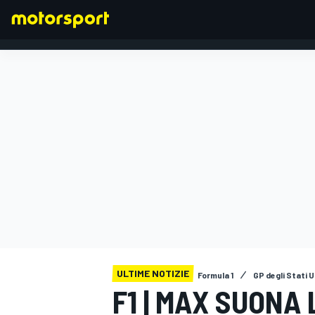
FORMULA 1
ULTIME NOTIZIE
Formula 1
GP degli Stati U
F1 | MAX SUONA