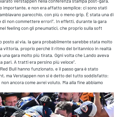
ichiarato Verstappen nella conferenza stampa post-gara.
o importante, e non era affatto semplice: ci sono stati
to cambiavano parecchio, con più o meno grip. È stata una di
e di non commettere errori”. In effetti, durante la gara
el feeling con gli pneumatici, che proprio sulla soft
 posto al via, la gara probabilmente sarebbe stata molto
a vittoria, proprio perché il ritmo del britannico in realtà
a una gara molto più tirata. Ogni volta che Lando aveva
 pari. A tratti era persino più veloce”.
Red Bull hanno funzionato, e il passo gara è stato
nt, ma Verstappen non si è detto del tutto soddisfatto:
e non ancora come avrei voluto. Ma alla fine abbiamo