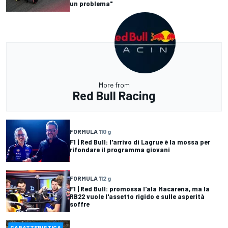
un problema"
More from
Red Bull Racing
FORMULA 1
10 g
F1 | Red Bull: l'arrivo di Lagrue è la mossa per
rifondare il programma giovani
FORMULA 1
12 g
F1 | Red Bull: promossa l'ala Macarena, ma la
RB22 vuole l'assetto rigido e sulle asperità
soffre
CARATTERISTICA