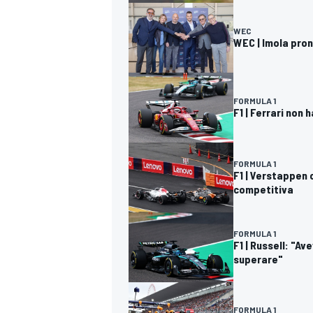
WEC
WEC | Imola pro
FORMULA 1
F1 | Ferrari non 
FORMULA 1
F1 | Verstappen 
competitiva
FORMULA 1
F1 | Russell: "Av
superare"
RALLY
FORMULA 1