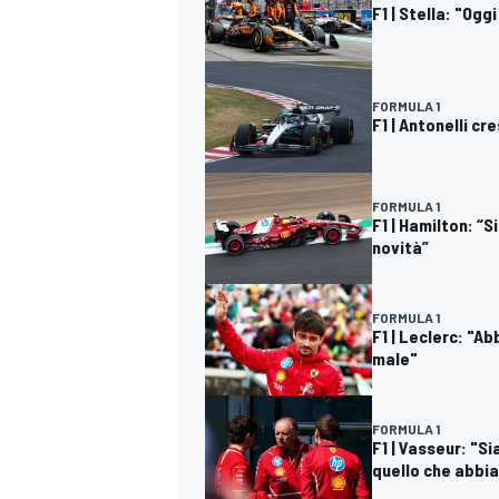
F1 | Stella: "Og
FORMULA 1
F1 | Antonelli cr
FORMULA 1
F1 | Hamilton: “
novità”
FORMULA 1
F1 | Leclerc: "A
male"
FORMULA 1
F1 | Vasseur: "
quello che abbi