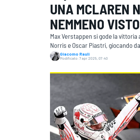
UNA MCLAREN N
MOTOGP
WEC
NEMMENO VISTO
Max Verstappen si gode la vittoria
Norris e Oscar Piastri, giocando dal
Giacomo Rauli
Modificato:
7 apr 2025, 07:40
WRC