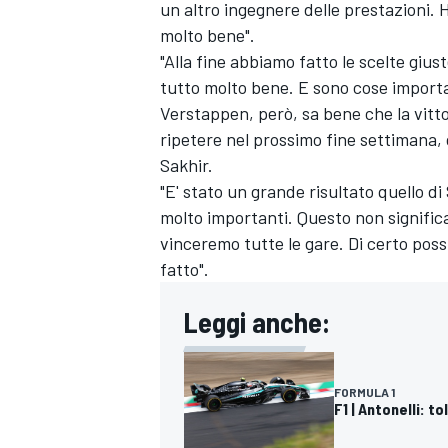
un altro ingegnere delle prestazioni. H
molto bene".
"Alla fine abbiamo fatto le scelte giu
tutto molto bene. E sono cose importa
Verstappen, però, sa bene che la vitt
ripetere nel prossimo fine settimana, 
Sakhir.
"E' stato un grande risultato quello di
molto importanti. Questo non significa
vinceremo tutte le gare. Di certo pos
fatto".
Leggi anche:
MONOMARCA
FORMULA 1
F1 | Antonelli: t