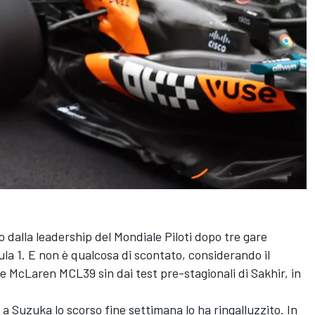
alla leadership del Mondiale Piloti dopo tre gare
la 1. E non è qualcosa di scontato, considerando il
e McLaren MCL39 sin dai test pre-stagionali di Sakhir, in
o a Suzuka lo scorso fine settimana lo ha ringalluzzito. In