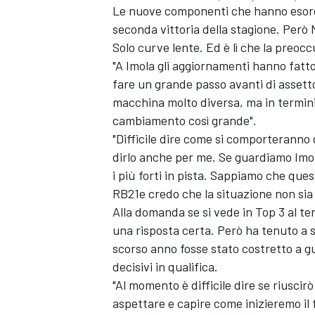
Le nuove componenti che hanno esordit
seconda vittoria della stagione. Però
Solo curve lente. Ed è lì che la preo
"A Imola gli aggiornamenti hanno fatto 
fare un grande passo avanti di assett
macchina molto diversa, ma in termini
cambiamento così grande".
"Difficile dire come si comporteranno g
dirlo anche per me. Se guardiamo Imo
i più forti in pista. Sappiamo che ques
RB21e credo che la situazione non sia 
Alla domanda se si vede in Top 3 al te
una risposta certa. Però ha tenuto a so
scorso anno fosse stato costretto a g
decisivi in qualifica.
MONOMARCA
"Al momento è difficile dire se riuscir
aspettare e capire come inizieremo il