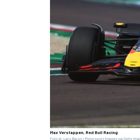
ENDURANCE/GT
Max Verstappen, Red Bull Racing
Foto di: Lars Baron / Motorsport Images via Getty Im