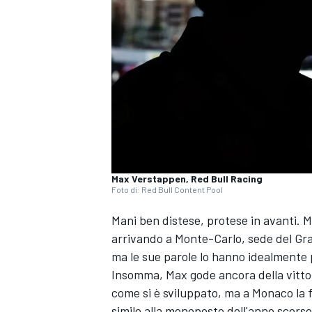
Max Verstappen, Red Bull Racing
Foto di: Red Bull Content Pool
Mani ben distese, protese in avanti. 
arrivando a Monte-Carlo, sede del Gra
ma le sue parole lo hanno idealmente p
Insomma, Max gode ancora della vitto
come si è sviluppato, ma a Monaco la f
MONOPOSTO
simile alla monoposto dell'anno scorso,