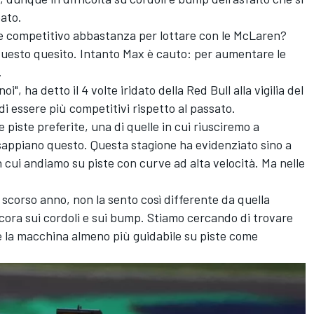
pato.
re competitivo abbastanza per lottare con le McLaren?
 questo quesito. Intanto Max è cauto: per aumentare le
.
", ha detto il 4 volte iridato della Red Bull alla vigilia del
 essere più competitivi rispetto al passato.
piste preferite, una di quelle in cui riusciremo a
 sappiano questo. Questa stagione ha evidenziato sino a
n cui andiamo su piste con curve ad alta velocità. Ma nelle
scorso anno, non la sento così differente da quella
ora sui cordoli e sui bump. Stiamo cercando di trovare
e la macchina almeno più guidabile su piste come