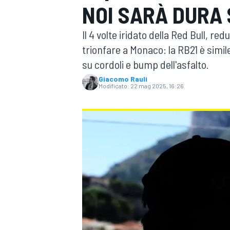
NOI SARÀ DURA 
MOTOGP
WEC
Il 4 volte iridato della Red Bull, red
trionfare a Monaco: la RB21 è simil
su cordoli e bump dell'asfalto.
Giacomo Rauli
Modificato:
22 mag 2025, 16:26
WRC