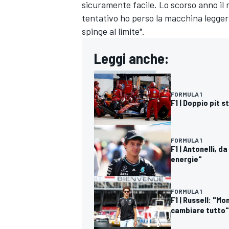
sicuramente facile. Lo scorso anno il 
tentativo ho perso la macchina legge
spinge al limite".
Leggi anche:
FORMULA 1
F1 | Doppio pit s
FORMULA 1
F1 | Antonelli, d
energie"
FORMULA 1
F1 | Russell: "M
RALLY
cambiare tutto"