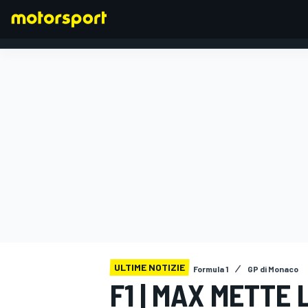
FORMULA 1
ULTIME NOTIZIE
Formula 1
GP di Monaco
F1 | MAX METTE 