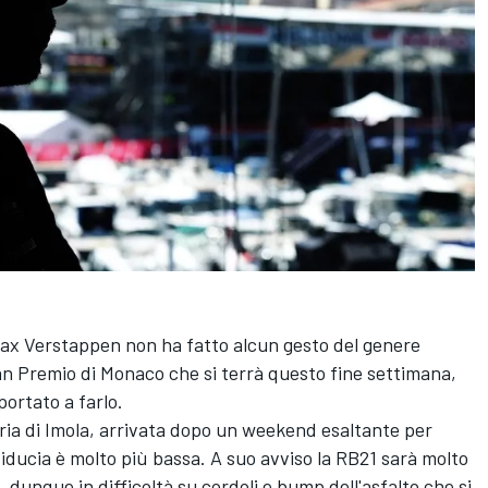
Max Verstappen non ha fatto alcun gesto del genere
n Premio di Monaco che si terrà questo fine settimana,
ortato a farlo.
ria di Imola, arrivata dopo un weekend esaltante per
iducia è molto più bassa. A suo avviso la RB21 sarà molto
 dunque in difficoltà su cordoli e bump dell'asfalto che si