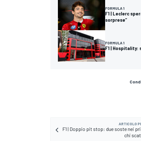
FORMULA 1
F1 | Leclerc spe
sorprese”
FORMULA 1
F1 | Hospitality
Condi
ARTICOLO 
F1 | Doppio pit stop: due soste nei pri
chi scat