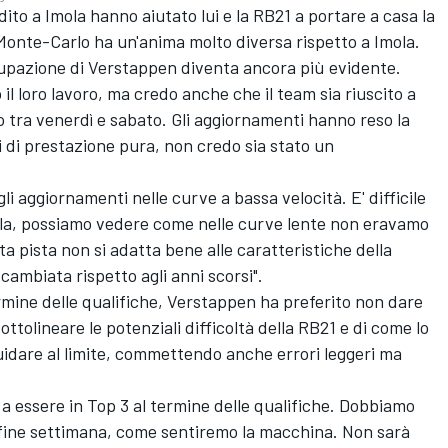
o a Imola hanno aiutato lui e la RB21 a portare a casa la
 Monte-Carlo ha un'anima molto diversa rispetto a Imola.
ccupazione di Verstappen diventa ancora più evidente.
il loro lavoro, ma credo anche che il team sia riuscito a
o tra venerdì e sabato. Gli aggiornamenti hanno reso la
 di prestazione pura, non credo sia stato un
li aggiornamenti nelle curve a bassa velocità. E' difficile
la, possiamo vedere come nelle curve lente non eravamo
ta pista non si adatta bene alle caratteristiche della
cambiata rispetto agli anni scorsi".
rmine delle qualifiche, Verstappen ha preferito non dare
ttolineare le potenziali difficoltà della RB21 e di come lo
uidare al limite, commettendo anche errori leggeri ma
ò a essere in Top 3 al termine delle qualifiche. Dobbiamo
 fine settimana, come sentiremo la macchina. Non sarà