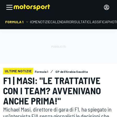
FORMULA 1
HOME
NOTIZIE
CALENDARIO
RISULTATI
CLASSIFICA
PHOT
ULTIME NOTIZIE
Formula 1
GP dell'Arabia Saudita
F1 | MASI: "LE TRATTATIVE
CON I TEAM? AVVENIVANO
ANCHE PRIMA!"
Michael Masi, direttore di gara di F1, ha spiegato in
un'intervista FIA senza giornalisti le decisioni che