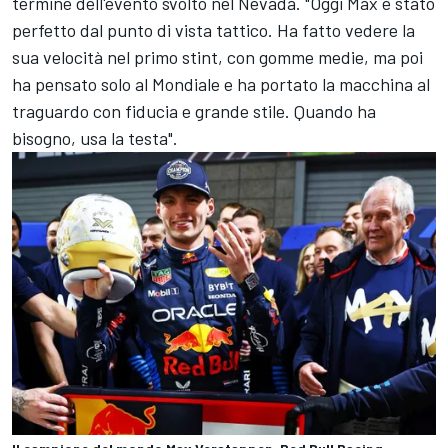
termine dell'evento svolto nel Nevada. "Oggi Max è stato
perfetto dal punto di vista tattico. Ha fatto vedere la
sua velocità nel primo stint, con gomme medie, ma poi
ha pensato solo al Mondiale e ha portato la macchina al
traguardo con fiducia e grande stile. Quando ha
bisogno, usa la testa".