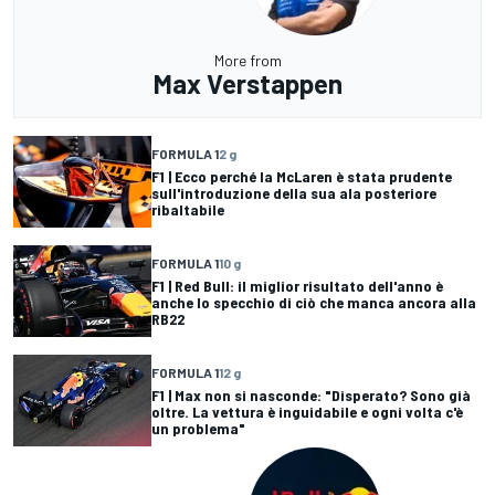
More from
Max Verstappen
FORMULA 1
2 g
F1 | Ecco perché la McLaren è stata prudente
sull'introduzione della sua ala posteriore
ribaltabile
FORMULA 1
10 g
F1 | Red Bull: il miglior risultato dell'anno è
anche lo specchio di ciò che manca ancora alla
RB22
FORMULA 1
12 g
F1 | Max non si nasconde: "Disperato? Sono già
oltre. La vettura è inguidabile e ogni volta c'è
un problema"