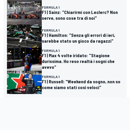
FORMULA 1
F1 | Sainz: "Chiarirmi con Leclerc? Non
serve, sono cose tra di noi"
FORMULA 1
F1 | Hamilton: "Senza gli errori di ieri,
sarebbe stato un gioco da ragazzi"
FORMULA 1
F1 | Max 4 volte iridato: "Stagione
durissima. Ho reso realtà i sogni che
avevo"
FORMULA 1
F1 | Russell: "Weekend da sogno, non so
come siamo stati così veloci"