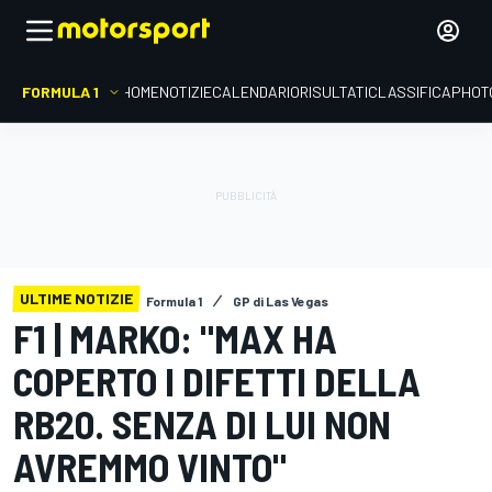
FORMULA 1
HOME
NOTIZIE
CALENDARIO
RISULTATI
CLASSIFICA
PHOT
ULTIME NOTIZIE
Formula 1
GP di Las Vegas
F1 | MARKO: "MAX HA
COPERTO I DIFETTI DELLA
RB20. SENZA DI LUI NON
AVREMMO VINTO"