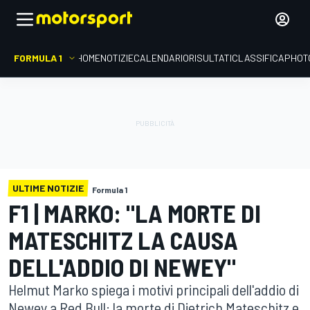
FORMULA 1
HOME
NOTIZIE
CALENDARIO
RISULTATI
CLASSIFICA
PHOT
ULTIME NOTIZIE
Formula 1
F1 | MARKO: "LA MORTE DI
MATESCHITZ LA CAUSA
DELL'ADDIO DI NEWEY"
Helmut Marko spiega i motivi principali dell'addio di
Newey a Red Bull: la morte di Dietrich Mateschitz e