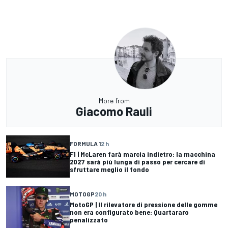
More from
Giacomo Rauli
FORMULA 1
2 h
F1 | McLaren farà marcia indietro: la macchina
2027 sarà più lunga di passo per cercare di
sfruttare meglio il fondo
MOTOGP
20 h
MotoGP | Il rilevatore di pressione delle gomme
non era configurato bene: Quartararo
penalizzato