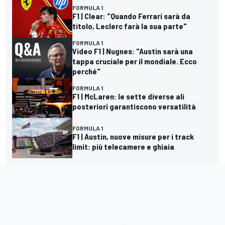
FORMULA 1
F1 | Clear: "Quando Ferrari sarà da
titolo, Leclerc farà la sua parte"
FORMULA 1
Video F1 | Nugnes: "Austin sarà una
tappa cruciale per il mondiale. Ecco
perché"
FORMULA 1
F1 | McLaren: le sette diverse ali
posteriori garantiscono versatilità
FORMULA 1
F1 | Austin, nuove misure per i track
limit: più telecamere e ghiaia