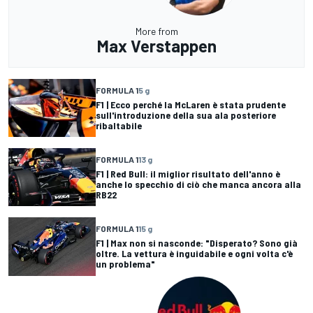
More from
Max Verstappen
FORMULA 1
5 g
F1 | Ecco perché la McLaren è stata prudente
sull'introduzione della sua ala posteriore
ribaltabile
FORMULA 1
13 g
F1 | Red Bull: il miglior risultato dell'anno è
anche lo specchio di ciò che manca ancora alla
RB22
FORMULA 1
15 g
F1 | Max non si nasconde: "Disperato? Sono già
oltre. La vettura è inguidabile e ogni volta c'è
un problema"