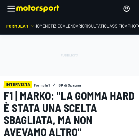
FORMULA 1
HOME
NOTIZIE
CALENDARIO
RISULTATI
CLASSIFICA
PHOT
INTERVISTA
Formula 1
GP di Spagna
F1 | MARKO: "LA GOMMA HARD
È STATA UNA SCELTA
SBAGLIATA, MA NON
AVEVAMO ALTRO"