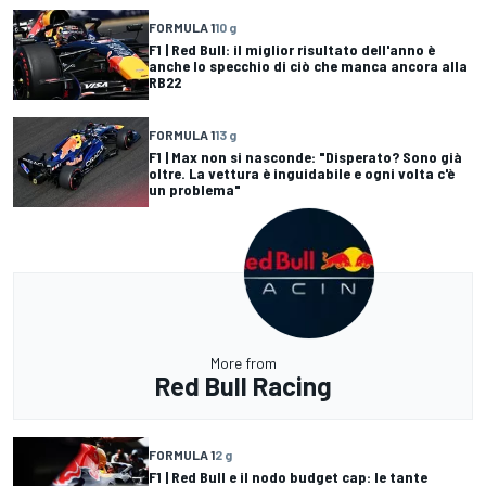
FORMULA 1
10 g
F1 | Red Bull: il miglior risultato dell'anno è
anche lo specchio di ciò che manca ancora alla
RB22
FORMULA 1
13 g
F1 | Max non si nasconde: "Disperato? Sono già
oltre. La vettura è inguidabile e ogni volta c'è
un problema"
More from
Red Bull Racing
FORMULA 1
2 g
F1 | Red Bull e il nodo budget cap: le tante