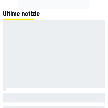
Ultime notizie
MotoGP | Zarco risale in moto tre mesi dopo il suo grave
infortunio