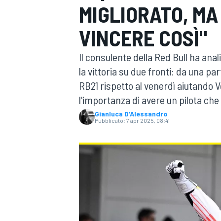
MIGLIORATO, MA
MOTOGP
WEC
VINCERE COSÌ"
Il consulente della Red Bull ha ana
la vittoria su due fronti: da una part
RB21 rispetto al venerdì aiutando Ve
l'importanza di avere un pilota che
Gianluca D'Alessandro
Pubblicato:
7 apr 2025, 08:41
WRC