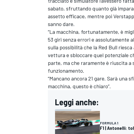
tracciato e simulatore l’avessero fatta
sabato, sfruttando quanto già imparato
assetto efficace, mentre poi Verstapp
sanno dare.
“La macchina, fortunatamente, è miglio
53 giri senza errori e assolutamente a
sulla possibilità che la Red Bull riesc
vettura e sbloccare quel potenziale ch
parte, ma che raramente è riuscita a sb
funzionamento.
“Mancano ancora 21 gare. Sarà una sf
macchina, questo è chiaro”.
Leggi anche:
FORMULA 1
F1 | Antonelli: t