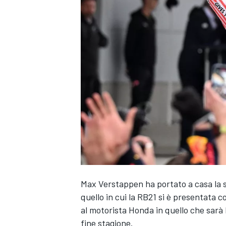
Max Verstappen ha portato a casa la s
quello in cui la RB21 si è presentata c
al motorista Honda in quello che sarà 
MONOPOSTO
fine stagione.