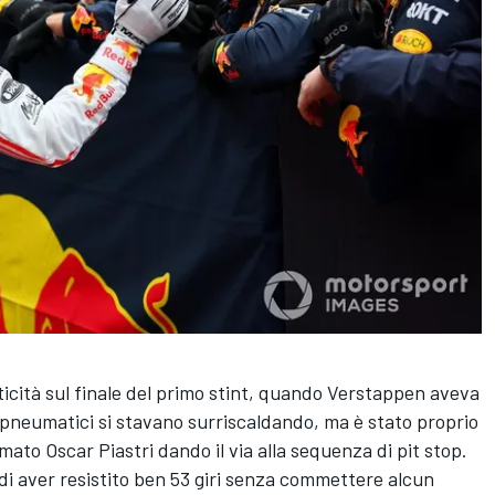
ticità sul finale del primo stint, quando Verstappen aveva
i pneumatici si stavano surriscaldando, ma è stato proprio
mato Oscar Piastri dando il via alla sequenza di pit stop.
 di aver resistito ben 53 giri senza commettere alcun