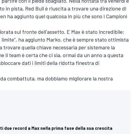
 partire con il piede sbagliato. Nella nottata tra venerdì e
 in pista, Red Bull è riuscita a trovare una direzione di
en ha aggiunto quel qualcosa in più che sono i Campioni
rata sul fronte dell'assetto. E Max è stato incredibile:
l limite”, ha aggiunto Marko, che è sempre stato ottimista
a a trovare quella chiave necessaria per sistemare la
e il team è certa che ci sia, ormai da un anno a questa
loccare dati i limiti della ridotta finestra di
ida combattuta, ma dobbiamo migliorare la nostra
olti due record a Max nella prima fase della sua crescita