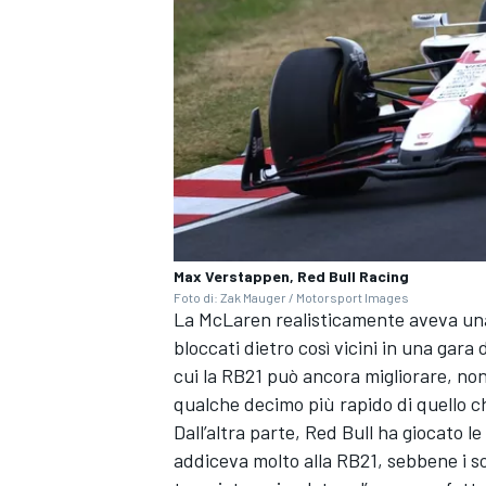
Max Verstappen, Red Bull Racing
Foto di: Zak Mauger / Motorsport Images
La McLaren realisticamente aveva una 
bloccati dietro così vicini in una gar
cui la RB21 può ancora migliorare, no
qualche decimo più rapido di quello ch
RALLY
Dall’altra parte, Red Bull ha giocato le
addiceva molto alla RB21, sebbene i so