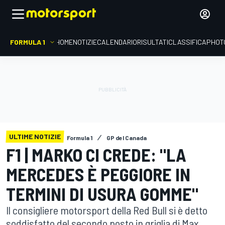
FORMULA 1
HOME
NOTIZIE
CALENDARIO
RISULTATI
CLASSIFICA
PHOT
ULTIME NOTIZIE
Formula 1
GP del Canada
F1 | MARKO CI CREDE: "LA
MERCEDES È PEGGIORE IN
TERMINI DI USURA GOMME"
Il consigliere motorsport della Red Bull si è detto
soddisfatto del secondo posto in griglia di Max