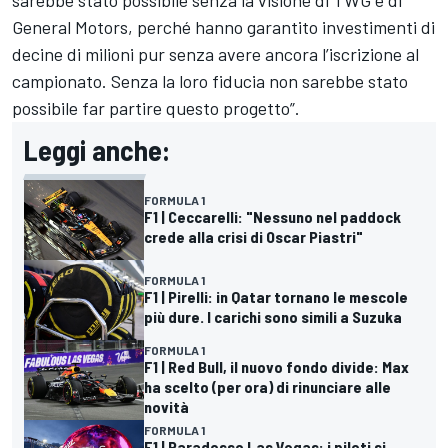
sarebbe stato possibile senza la visione di TWG e di
General Motors, perché hanno garantito investimenti di
decine di milioni pur senza avere ancora l’iscrizione al
campionato. Senza la loro fiducia non sarebbe stato
possibile far partire questo progetto”.
Leggi anche:
FORMULA 1
F1 | Ceccarelli: "Nessuno nel paddock
crede alla crisi di Oscar Piastri"
FORMULA 1
F1 | Pirelli: in Qatar tornano le mescole
più dure. I carichi sono simili a Suzuka
FORMULA 1
F1 | Red Bull, il nuovo fondo divide: Max
ha scelto (per ora) di rinunciare alle
novità
FORMULA 1
F1 | Paradosso Las Vegas: i piloti si