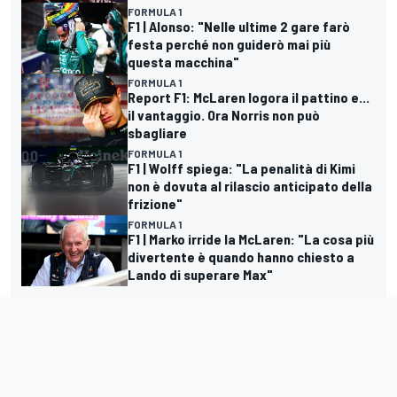
FORMULA 1
F1 | Alonso: "Nelle ultime 2 gare farò
festa perché non guiderò mai più
questa macchina"
FORMULA 1
Report F1: McLaren logora il pattino e...
il vantaggio. Ora Norris non può
sbagliare
FORMULA 1
F1 | Wolff spiega: "La penalità di Kimi
non è dovuta al rilascio anticipato della
frizione"
FORMULA 1
F1 | Marko irride la McLaren: "La cosa più
divertente è quando hanno chiesto a
Lando di superare Max"