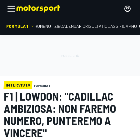
FORMULA 1
HOME
NOTIZIE
CALENDARIO
RISULTATI
CLASSIFICA
PHOT
INTERVISTA
Formula 1
F1 | LOWDON: "CADILLAC
AMBIZIOSA: NON FAREMO
NUMERO, PUNTEREMO A
VINCERE"