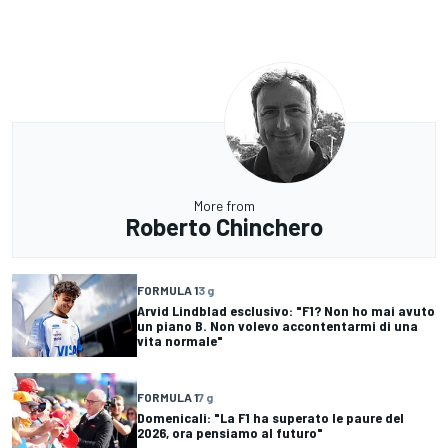
More from
Roberto Chinchero
FORMULA 1
3 g
Arvid Lindblad esclusivo: "F1? Non ho mai avuto
un piano B. Non volevo accontentarmi di una
vita normale"
FORMULA 1
7 g
Domenicali: "La F1 ha superato le paure del
2026, ora pensiamo al futuro"