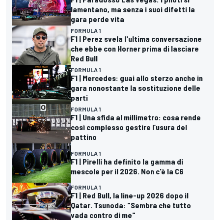
lamentano, ma senza i suoi difetti la
gara perde vita
FORMULA 1
F1 | Perez svela l'ultima conversazione
che ebbe con Horner prima di lasciare
Red Bull
FORMULA 1
F1 | Mercedes: guai allo sterzo anche in
gara nonostante la sostituzione delle
parti
FORMULA 1
F1 | Una sfida al millimetro: cosa rende
così complesso gestire l’usura del
pattino
FORMULA 1
F1 | Pirelli ha definito la gamma di
mescole per il 2026. Non c'è la C6
FORMULA 1
F1 | Red Bull, la line-up 2026 dopo il
Qatar. Tsunoda: "Sembra che tutto
vada contro di me"