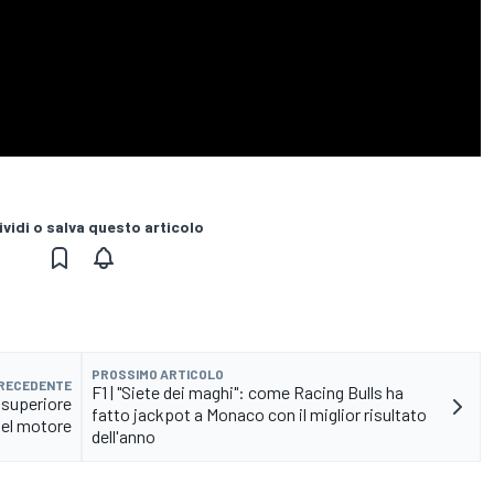
vidi o salva questo articolo
PROSSIMO ARTICOLO
PRECEDENTE
F1 | "Siete dei maghi": come Racing Bulls ha
è superiore
fatto jackpot a Monaco con il miglior risultato
nel motore
dell'anno