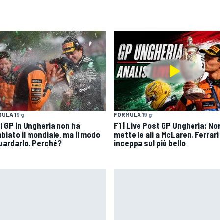
ULA 1
9 g
FORMULA 1
9 g
 Il GP in Ungheria non ha
F1 | Live Post GP Ungheria: Nor
biato il mondiale, ma il modo
mette le ali a McLaren. Ferrari 
guardarlo. Perché?
inceppa sul più bello