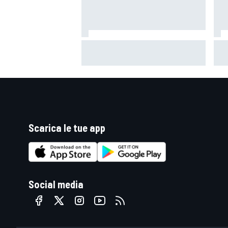
Vorreste la Subaru Impreza di
WEC 
Colin McRae fatta di Lego?
nuo
Potete votarla
camb
Scarica le tue app
Social media
MONOMARCA