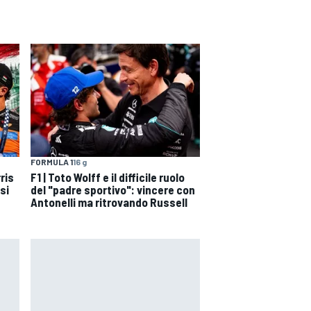
FORMULA 1
16 g
ris
F1 | Toto Wolff e il difficile ruolo
si
del "padre sportivo": vincere con
Antonelli ma ritrovando Russell