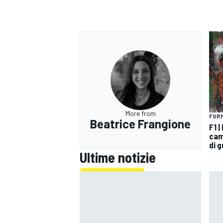
More from
FORM
Beatrice Frangione
F1 |
cam
di 
Ultime notizie
ENDURANCE/GT