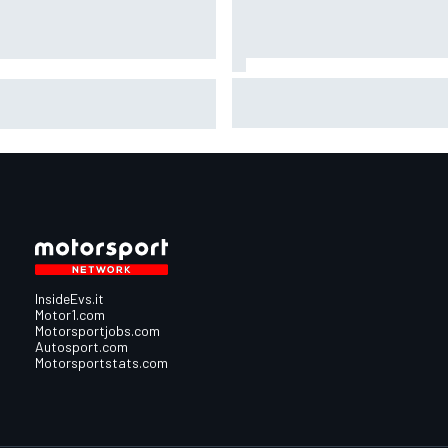
Jack Miller afferma che la
| Meno punti in palio nel
decisione sul dopo-MotoGP è
vo calendario 2026: come
vicina tra le voci su Yamaha in
ia la lotta per il titolo?
SBK
InsideEvs.it
Motor1.com
Motorsportjobs.com
Autosport.com
Motorsportstats.com