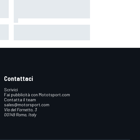
MotoGP | Quartararo non ha mai
discusso del rinnovo con Yamaha:
"Credo in Honda, avevo bisogno di
aria fresca"
Contattaci
Scrivici
Fai pubblicità con Mototsport.com
Contatta il team
sales@motorsport.com
Via del Fornetto, 3
00149 Roma, Italy