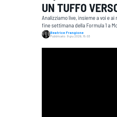
UN TUFFO VERS
MOTOGP
WEC
Analizziamo live, insieme a voi e ai 
fine settimana della Formula 1 a M
Beatrice Frangione
Pubblicato:
9 giu 2026, 15:03
WRC