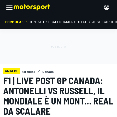
FORMULA 1
HOME
NOTIZIE
CALENDARIO
RISULTATI
CLASSIFICA
PHOT
ANALISI
Formula 1
Canada
F1 | LIVE POST GP CANADA:
ANTONELLI VS RUSSELL, IL
MONDIALE È UN MONT... REAL
DA SCALARE