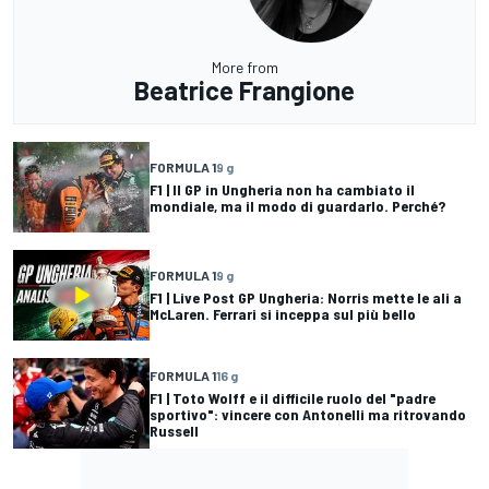
More from
Beatrice Frangione
FORMULA 1
9 g
F1 | Il GP in Ungheria non ha cambiato il
mondiale, ma il modo di guardarlo. Perché?
FORMULA 1
9 g
F1 | Live Post GP Ungheria: Norris mette le ali a
McLaren. Ferrari si inceppa sul più bello
FORMULA 1
16 g
F1 | Toto Wolff e il difficile ruolo del "padre
sportivo": vincere con Antonelli ma ritrovando
Russell