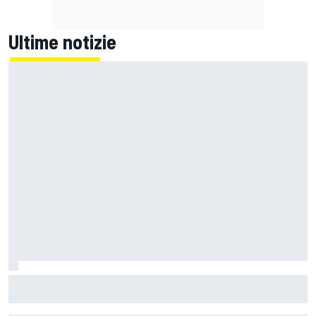
Ultime notizie
MotoGP | Zarco risale in moto tre mesi dopo il suo grave
infortunio