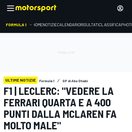
FORMULA 1
HOME
NOTIZIE
CALENDARIO
RISULTATI
CLASSIFICA
PHOT
ULTIME NOTIZIE
Formula 1
GP di Abu Dhabi
F1 | LECLERC: "VEDERE LA
FERRARI QUARTA E A 400
PUNTI DALLA MCLAREN FA
MOLTO MALE"