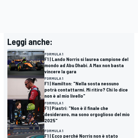
Leggi anche:
FORMULA 1
F1 | Lando Norris si laurea campione del
mondo ad Abu Dhabi. A Max non basta
vincere la gara
FORMULA 1
F1 | Hamilton: "Nella sosta nessuno
potrà contattarmi. Mi ritiro? Chi lo dice
non è al mio livello"
FORMULA 1
F1 | Piastri: "Non è il finale che
desideravo, ma sono orgoglioso del mio
2025"
FORMULA 1
F1 | Ecco perché Norris non è stato