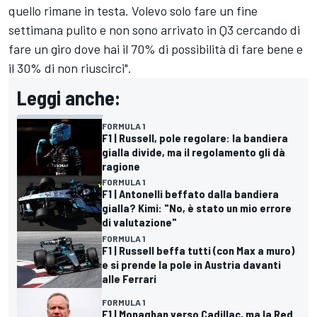
quello rimane in testa. Volevo solo fare un fine
settimana pulito e non sono arrivato in Q3 cercando di
fare un giro dove hai il 70% di possibilità di fare bene e
il 30% di non riuscirci".
Leggi anche:
FORMULA 1
F1 | Russell, pole regolare: la bandiera
gialla divide, ma il regolamento gli dà
ragione
FORMULA 1
F1 | Antonelli beffato dalla bandiera
gialla? Kimi: "No, è stato un mio errore
di valutazione"
FORMULA 1
F1 | Russell beffa tutti (con Max a muro)
e si prende la pole in Austria davanti
alle Ferrari
FORMULA 1
F1 | Monaghan verso Cadillac, ma la Red