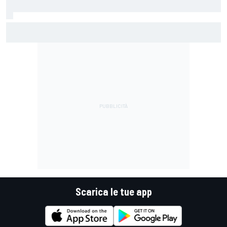
MotoGP | Steiner: "Allo stato attuale, Vinales non è stato
licenziato"
Scarica le tue app