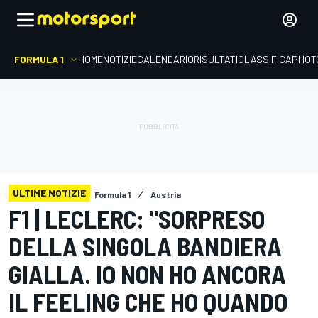
FORMULA 1
HOME
NOTIZIE
CALENDARIO
RISULTATI
CLASSIFICA
PHOT
ULTIME NOTIZIE
Formula 1
Austria
F1 | LECLERC: "SORPRESO
DELLA SINGOLA BANDIERA
GIALLA. IO NON HO ANCORA
IL FEELING CHE HO QUANDO