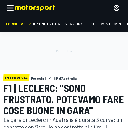
FORMULA 1
HOME
NOTIZIE
CALENDARIO
RISULTATI
CLASSIFICA
PHOT
INTERVISTA
Formula 1
GP d'Australia
F1 | LECLERC: "SONO
FRUSTRATO. POTEVAMO FARE
COSE BUONE IN GARA"
La gara di Leclerc in Australia è durata 3 curve: un
contatto con Stroll lo ha costretto al ritiro. Il