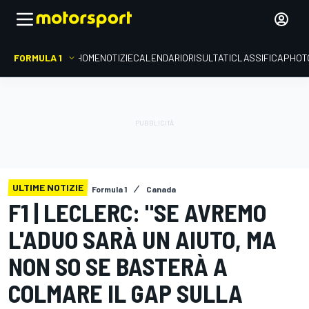
FORMULA 1
HOME
NOTIZIE
CALENDARIO
RISULTATI
CLASSIFICA
PHOT
ULTIME NOTIZIE
Formula 1
Canada
F1 | LECLERC: "SE AVREMO
L'ADUO SARÀ UN AIUTO, MA
NON SO SE BASTERÀ A
COLMARE IL GAP SULLA