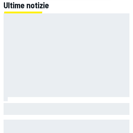
Ultime notizie
MotoGP | L'Aprilia fa il pieno nella Sprint di Silverstone, ora
non deve sprecare domenica