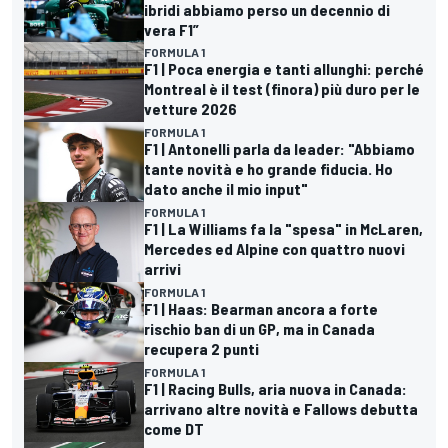
ibridi abbiamo perso un decennio di
vera F1”
FORMULA 1
F1 | Poca energia e tanti allunghi: perché
Montreal è il test (finora) più duro per le
vetture 2026
FORMULA 1
F1 | Antonelli parla da leader: "Abbiamo
tante novità e ho grande fiducia. Ho
dato anche il mio input"
FORMULA 1
F1 | La Williams fa la "spesa" in McLaren,
Mercedes ed Alpine con quattro nuovi
arrivi
FORMULA 1
F1 | Haas: Bearman ancora a forte
rischio ban di un GP, ma in Canada
recupera 2 punti
FORMULA 1
F1 | Racing Bulls, aria nuova in Canada:
arrivano altre novità e Fallows debutta
come DT