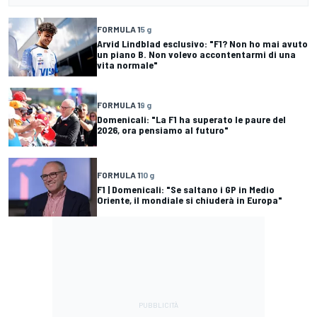
FORMULA 1
5 g
Arvid Lindblad esclusivo: "F1? Non ho mai avuto
un piano B. Non volevo accontentarmi di una
vita normale"
FORMULA 1
9 g
Domenicali: "La F1 ha superato le paure del
2026, ora pensiamo al futuro"
FORMULA 1
10 g
F1 | Domenicali: "Se saltano i GP in Medio
Oriente, il mondiale si chiuderà in Europa"