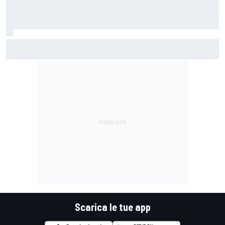
MotoGP | Márquez: "Calo gomma imprevisto, non credo che
con la media domani sarà meglio"
Scarica le tue app