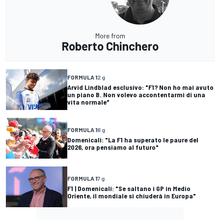
More from
Roberto Chinchero
FORMULA 1
2 g
Arvid Lindblad esclusivo: "F1? Non ho mai avuto
un piano B. Non volevo accontentarmi di una
vita normale"
FORMULA 1
6 g
Domenicali: "La F1 ha superato le paure del
2026, ora pensiamo al futuro"
FORMULA 1
7 g
F1 | Domenicali: "Se saltano i GP in Medio
Oriente, il mondiale si chiuderà in Europa"