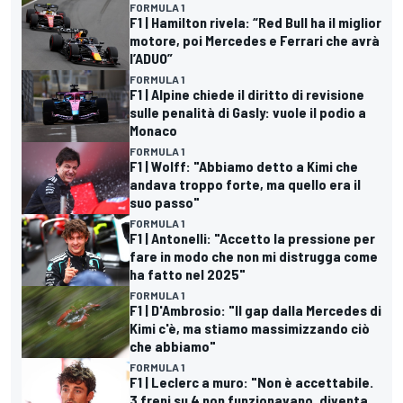
FORMULA 1
F1 | Hamilton rivela: “Red Bull ha il miglior
motore, poi Mercedes e Ferrari che avrà
l’ADUO”
FORMULA 1
F1 | Alpine chiede il diritto di revisione
sulle penalità di Gasly: vuole il podio a
Monaco
FORMULA 1
F1 | Wolff: "Abbiamo detto a Kimi che
andava troppo forte, ma quello era il
suo passo"
FORMULA 1
F1 | Antonelli: "Accetto la pressione per
fare in modo che non mi distrugga come
ha fatto nel 2025"
FORMULA 1
F1 | D'Ambrosio: "Il gap dalla Mercedes di
Kimi c'è, ma stiamo massimizzando ciò
che abbiamo"
FORMULA 1
F1 | Leclerc a muro: "Non è accettabile.
3 freni su 4 non funzionavano, diventa