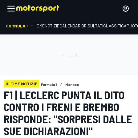
FORMULA 1
HOME
NOTIZIE
CALENDARIO
RISULTATI
CLASSIFICA
PHOT
ULTIME NOTIZIE
Formula 1
Monaco
F1 | LECLERC PUNTA IL DITO
CONTRO I FRENI E BREMBO
RISPONDE: "SORPRESI DALLE
SUE DICHIARAZIONI"