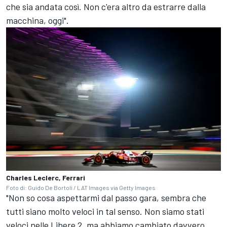
che sia andata così. Non c'era altro da estrarre dalla
macchina, oggi".
Charles Leclerc, Ferrari
Foto di: Guido De Bortoli / LAT Images via Getty Images
"Non so cosa aspettarmi dal passo gara, sembra che
tutti siano molto veloci in tal senso. Non siamo stati
veloci nelle Libere 2, ma abbiamo cambiato davvero