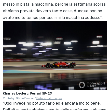
messo in pista la macchina, perché la settimana scorsa
abbiamo provato davvero tante cose, dunque non ho
avuto molto tempo per cucirmi la macchina addosso".
Charles Leclerc, Ferrari SF-23
Photo by: Glenn Dunbar /
Motorsport Images
"Oggi invece ho potuto farlo ed è andata molto bene.
Dall'altra parte abbiamo avuto delle conferme, abbiamo