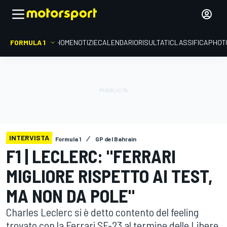
FORMULA 1
HOME
NOTIZIE
CALENDARIO
RISULTATI
CLASSIFICA
PHOT
INTERVISTA
Formula 1
GP del Bahrain
F1 | LECLERC: "FERRARI
MIGLIORE RISPETTO AI TEST,
MA NON DA POLE"
Charles Leclerc si è detto contento del feeling
trovato con la Ferrari SF-23 al termine delle Libere