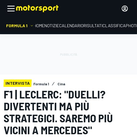
FORMULA 1
HOME
NOTIZIE
CALENDARIO
RISULTATI
CLASSIFICA
PHOT
INTERVISTA
Formula 1
Cina
F1 | LECLERC: "DUELLI?
DIVERTENTI MA PIÙ
STRATEGICI. SAREMO PIÙ
VICINI A MERCEDES"