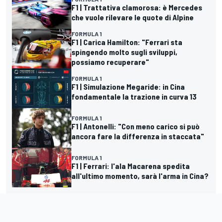
F1 | Trattativa clamorosa: è Mercedes
che vuole rilevare le quote di Alpine
FORMULA 1
F1 | Carica Hamilton: "Ferrari sta
spingendo molto sugli sviluppi,
possiamo recuperare"
FORMULA 1
F1 | Simulazione Megaride: in Cina
fondamentale la trazione in curva 13
FORMULA 1
F1 | Antonelli: "Con meno carico si può
ancora fare la differenza in staccata"
FORMULA 1
F1 | Ferrari: l'ala Macarena spedita
all'ultimo momento, sarà l'arma in Cina?