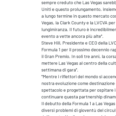
sempre creduto che Las Vegas sarebbe 
Uniti e questo prolungamento, insieme 
a lungo termine in questo mercato così
Vegas, la Clark County e la LVCVA per i
lungimiranza. Il futuro è incredibilme
evento a vette ancora più alte".
Steve Hill, Presidente e CEO della LV
Formula 1 per il prossimo decennio ra
il Gran Premio. In soli tre anni, la co
mettere Las Vegas al centro della cult
settimana di gara".
"Mentre i riflettori del mondo si acce
nostra evoluzione come destinazione d'
spettacolo e progettata per ospitare i
continuare questa partnership dinamic
MONOMARCA
Il debutto della Formula 1 a Las Vegas
diversi problemi di gioventù del circui