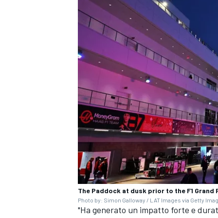
ENDURANCE/GT
The Paddock at dusk prior to the F1 Grand 
Photo by: Simon Galloway / LAT Images via Getty Ima
"Ha generato un impatto forte e durat