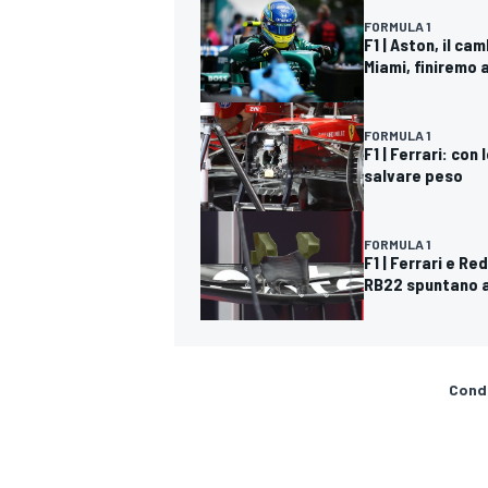
FORMULA 1
F1 | Aston, il c
Miami, finiremo 
FORMULA 1
F1 | Ferrari: con
salvare peso
FORMULA 1
F1 | Ferrari e Re
RB22 spuntano al
Condi