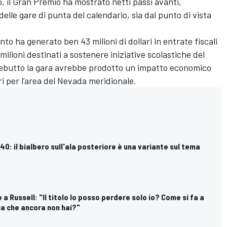
ò, il Gran Premio ha mostrato netti passi avanti, 
le gare di punta del calendario, sia dal punto di vista 
ento 
ha 
generato 
ben 
43 
milioni 
di 
dollari 
in 
entrate 
fiscali 
milioni 
destinati 
a 
sostenere 
iniziative 
scolastiche 
del 
ebutto 
la 
gara 
avrebbe 
prodotto 
un 
impatto 
economico 
i 
per 
l’area 
del 
Nevada 
meridionale.
40: il bialbero sull'ala posteriore è una variante sul tema
e a Russell: "Il titolo lo posso perdere solo io? Come si fa a
a che ancora non hai?"