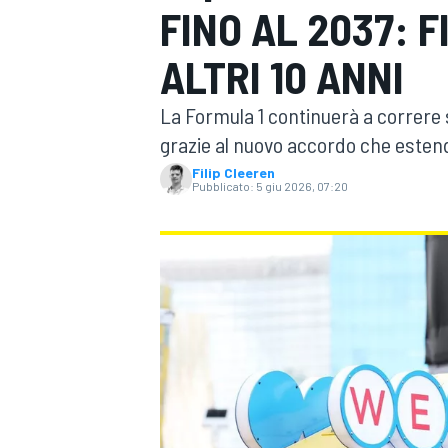
FINO AL 2037: 
MOTOGP
WEC
ALTRI 10 ANNI
La Formula 1 continuerà a correre s
grazie al nuovo accordo che estend
Filip Cleeren
Pubblicato:
5 giu 2026, 07:20
WRC