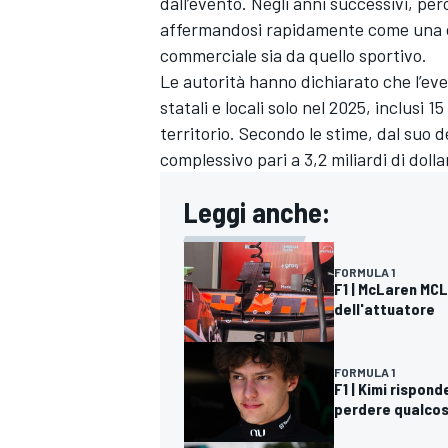
dall’evento. Negli anni successivi, per
affermandosi rapidamente come una del
commerciale sia da quello sportivo.
Le 
autorità 
hanno 
dichiarato 
che 
l’ev
statali 
e 
locali 
solo 
nel 
2025, 
inclusi 
15 
territorio. 
Secondo 
le 
stime, 
dal 
suo 
d
complessivo 
pari 
a 
3,2 
miliardi 
di 
dollar
Leggi anche:
FORMULA 1
F1 | McLaren MCL
dell'attuatore
FORMULA 1
F1 | Kimi rispond
RALLY
perdere qualcos