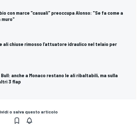
ambio con marce "casuali" preoccupa Alonso: "Se fa come a
a muro"
 le ali chiuse rimosso l’attuatore idraulico nel telaio per
d Bull: anche a Monaco restano le ali ribaltabili, ma sulla
tri 3 flap
vidi o salva questo articolo