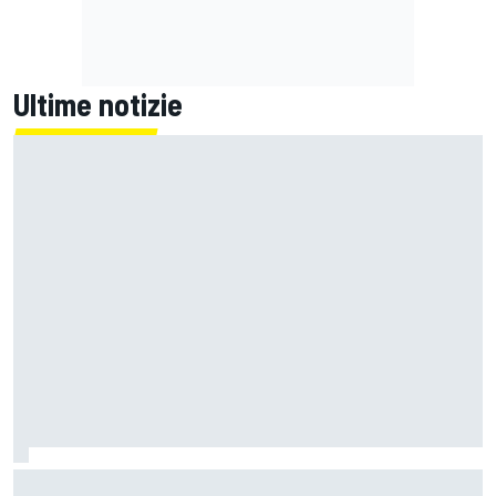
Ultime notizie
MotoGP | Zarco risale in moto tre mesi dopo il suo grave