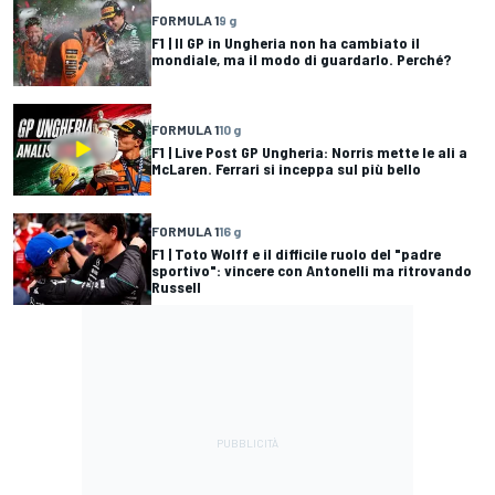
FORMULA 1
9 g
F1 | Il GP in Ungheria non ha cambiato il
mondiale, ma il modo di guardarlo. Perché?
FORMULA 1
10 g
F1 | Live Post GP Ungheria: Norris mette le ali a
McLaren. Ferrari si inceppa sul più bello
FORMULA 1
16 g
F1 | Toto Wolff e il difficile ruolo del "padre
sportivo": vincere con Antonelli ma ritrovando
Russell