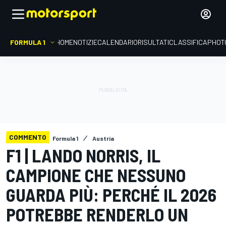
FORMULA 1
HOME
NOTIZIE
CALENDARIO
RISULTATI
CLASSIFICA
PHOT
COMMENTO
Formula 1
Austria
F1 | LANDO NORRIS, IL
CAMPIONE CHE NESSUNO
GUARDA PIÙ: PERCHÉ IL 2026
POTREBBE RENDERLO UN